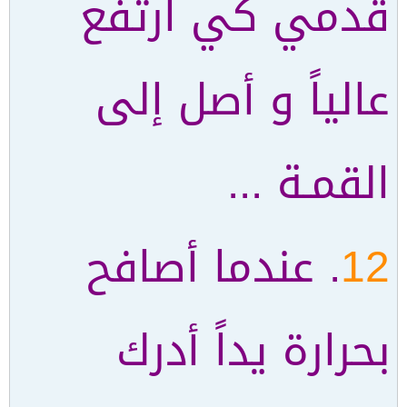
قدمي كي أرتفع
عالياً و أصل إلى
القمـة ...
12
. عندما أصافح
بحرارة يداً أدرك