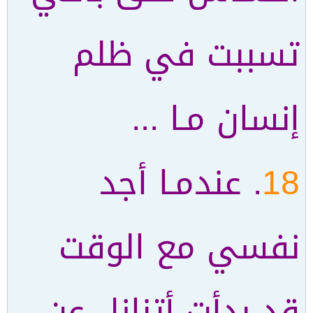
تسببت في ظلم
إنسان مـا ...
18
. عندمـا أجد
نفسي مع الوقت
قد بدأت أتنازل عن