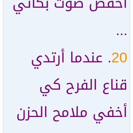
أخفض صوت بكائي
...
20
. عندما أرتدي
قناع الفرح كي
أخفي ملامح الحزن