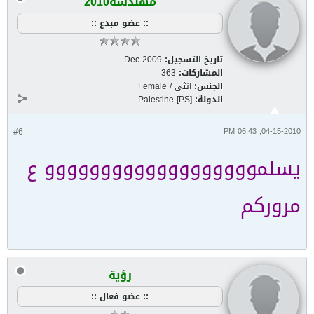
مهندسة2010
:: عضو مبدع ::
تاريخ التسجيل:
Dec 2009
المشاركات:
363
الجنس:
انثى / Female
الدولة:
Palestine [PS]
#6
04-15-2010, 06:43 PM
يسلمووووووووووووووووووو ع
مروركم
رؤية
:: عضو فعال ::