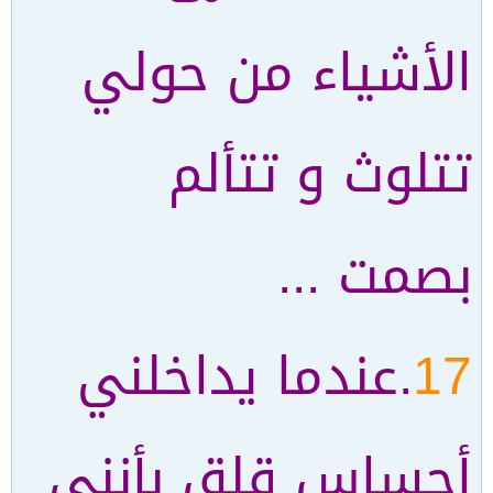
الأشياء من حولي
تتلوث و تتألم
بصمت ...
17
.عندما يداخلني
أحساس قلق بأنني