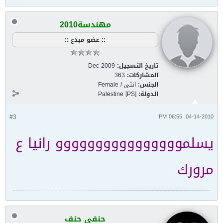
مهندسة2010
:: عضو مبدع ::
تاريخ التسجيل:
Dec 2009
المشاركات:
363
الجنس:
انثى / Female
الدولة:
Palestine [PS]
#3
04-14-2010, 06:55 PM
يسلموووووووووووووووو رانيا ع
مرورك
حنفى حنف