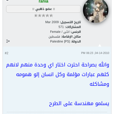
rania
:: عضو ذهبي ::
تاريخ التسجيل:
Mar 2009
المشاركات:
571
الجنس:
انثى / Female
مكان الإقامة:
فلسطين
الدولة:
Palestine [PS]
#2
04-14-2010, 06:23 PM
والله بصراحة احترت اختار اي وحدة منهم لانهم
كلهم عبارات مؤلمة وكل انسان إلو همومه
ومشاكله
يسلمو مهندسة على الطرح