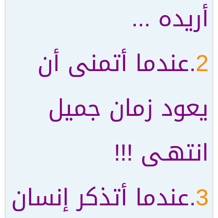
أريده ...
2
.عندما أتمنى أن
يعود زمان جميل
انتهـى !!!
3
.عندما أتذكر إنسان