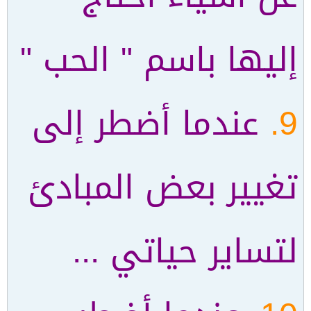
إليها باسم " الحب "
9.
عندما أضطر إلى
تغيير بعض المبادئ
لتساير حياتي ...