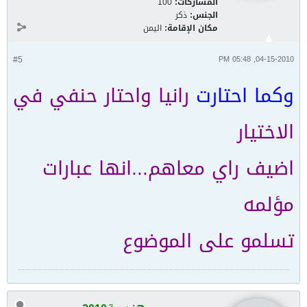
المشاركات:
100
الجنس:
ذكر
مكان الإقامة:
اليمن
#5
04-15-2010, 05:48 PM
وكما احتارت
رانيا واحتار حنفي في
الاختيار
اضيف راي معاهم...انها عبارات
مؤلمه
تسلمو على الموضوع