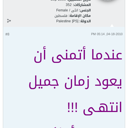
المشاركات:
352
الجنس:
انثى / Female
مكان الإقامة:
فلسطين
الدولة:
Palestine [PS]
#8
04-18-2010, 05:14 PM
عندما أتمنى أن
يعود زمان جميل
انتهـى !!!