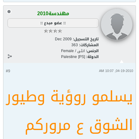
مهندسة2010
:: عضو مبدع ::
تاريخ التسجيل:
Dec 2009
المشاركات:
363
الجنس:
انثى / Female
الدولة:
Palestine [PS]
#9
04-19-2010, 10:07 AM
يسلمو روؤية وطيور
الشوق ع مروركم