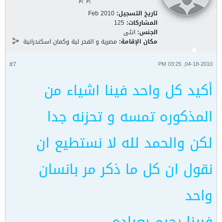
تاريخ التسجيل:
Feb 2010
المشاركات:
125
الجنس:
انثى
مكان الإقامة:
مصرية و الفخر لية وكمان اسكندرانية
#7
04-18-2010, 03:25 PM
أكيد كل واحد فينا اشياء من
المذكوره تمسه و تحزنه جدا
لكن والحمد لله لا نستطيع ان
نقول ان كل ما ذكر مر بانسان
واحد
فربنا رحيم بعباده