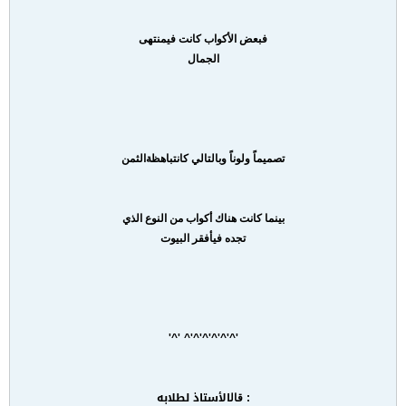
فبعض الأكواب كانت في
منتهى
الجمال
تصميماً ولوناً وبالتالي كانت
باهظة
الثمن
بينما كانت هناك أكواب من النوع الذي
تجده في
أفقر البيوت
'^'^'^'^'^'^ '^'
:
الأستاذ لطلابه
قال