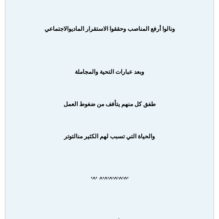
ونالوا أرفع المناصب وحققوا الاستقرار المادي
والاجتماعي
وبعد عبارات التحية والمجاملة
طفق كل منهم يتأفف من ضغوط العمل
والحياة التي تسبب لهم الكثير من
التوتر
'^'^'^'^'^'^ '^'