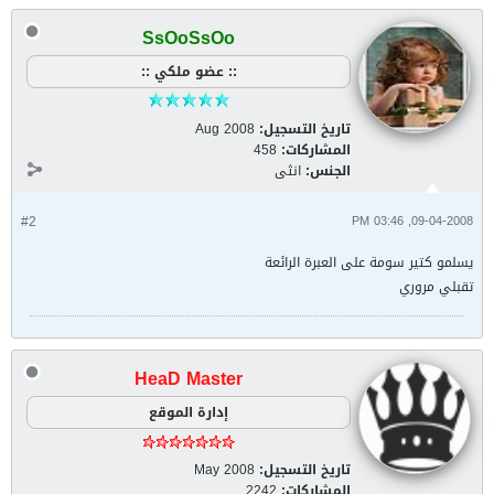
SsOoSsOo
:: عضو ملكي ::
تاريخ التسجيل:
Aug 2008
المشاركات:
458
الجنس:
انثى
#2
09-04-2008, 03:46 PM
يسلمو كتير سومة على العبرة الرائعة
تقبلي مروري
HeaD Master
إدارة الموقع
تاريخ التسجيل:
May 2008
المشاركات:
2242