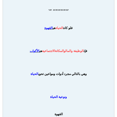
'^'^'^'^'^'^ '^'
فلو كانت
الحياة
هي
القهوة
فإن
الوظيفة والمال
والمكانة
الاجتماعية
هي
الأكواب
وهي بالتالي مجرد أدوات ومواعين تحوي
الحياة
ونوعية الحياة
القهوة