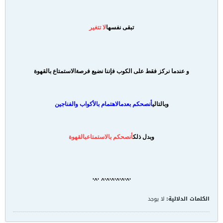
تبقى نفسها
لا تتغير
و عندما نركز فقط على الكوب فإننا نضيع فرصة
الاستمتاع بالقهوة
وبالتالي
أنصحكم بعدم
الاهتمام بالأكواب والفناجين
وبدل ذلك
أنصحكم بالاستمتاع
بالقهوة
'^'^'^'^'^'^ '^'
الكلمات الدلالية:
لا يوجد