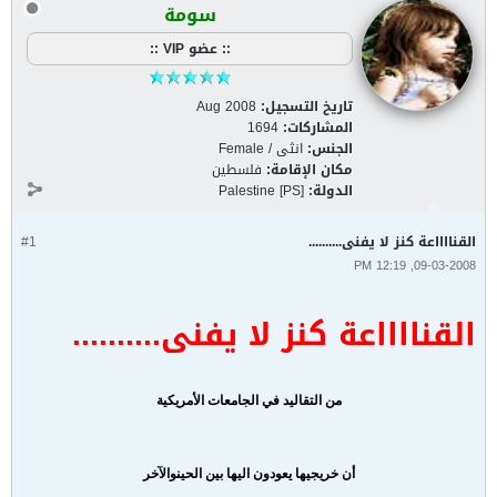
سومة
:: عضو VIP ::
تاريخ التسجيل:
Aug 2008
المشاركات:
1694
الجنس:
انثى / Female
مكان الإقامة:
فلسطين
الدولة:
Palestine [PS]
القنااااعة كنز لا يفنى..........
#1
09-03-2008, 12:19 PM
القنااااعة كنز لا يفنى..........
من التقاليد في الجامعات الأمريكية
أن خريجيها يعودون اليها بين الحين
والآخر