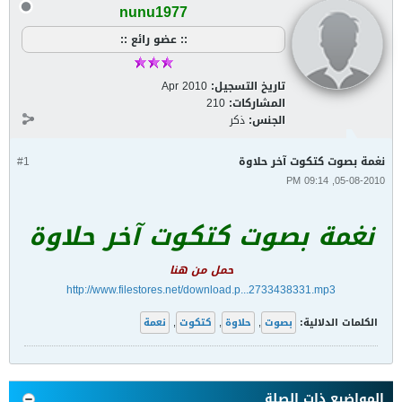
nunu1977
:: عضو رائع ::
تاريخ التسجيل:
Apr 2010
المشاركات:
210
الجنس:
ذكر
نغمة بصوت كتكوت آخر حلاوة
#1
05-08-2010, 09:14 PM
نغمة بصوت كتكوت آخر حلاوة
حمل من هنا
http://www.filestores.net/download.p...2733438331.mp3
الكلمات الدلالية:
بصوت
,
حلاوة
,
كتكوت
,
نعمة
المواضيع ذات الصلة