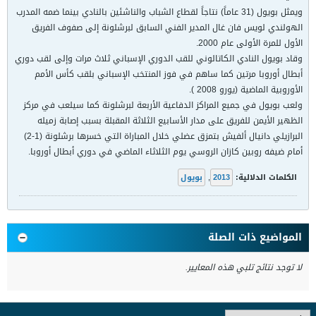
ويمثل بويول (31 عاماً) نتاجاً لقطاع الشباب والناشئين بالنادي بينما ضمه المدرب
الهولندي لويس فان غال المدير الفني السابق لبرشلونة إلى صفوف الفريق
الأول للمرة الأولى عام 2000.
وقاد بويول النادي الكاتالوني للقب الدوري الإسباني ثلاث مرات وإلى لقب دوري
أبطال أوروبا مرتين كما ساهم في فوز المنتخب الإسباني بلقب كأس الأمم
الأوروبية الماضية (يورو 2008 ).
ولعب بويول في جميع المراكز الدفاعية الأربعة لبرشلونة كما سيلعب في مركز
الظهير الأيمن للفريق على مدار الأسابيع الثلاثة المقبلة بسبب إصابة زميله
البرازيلي دانيال ألفيش بتمزق عضلي خلال المباراة التي خسرها برشلونة (1-2)
أمام ضيفه روبين كازان الروسي يوم الثلاثاء الماضي في دوري أبطال أوروبا.
الكلمات الدلالية:
2013
,
بويول
المواضيع ذات الصلة
لا توجد نتائج تلبي هذه المعايير.