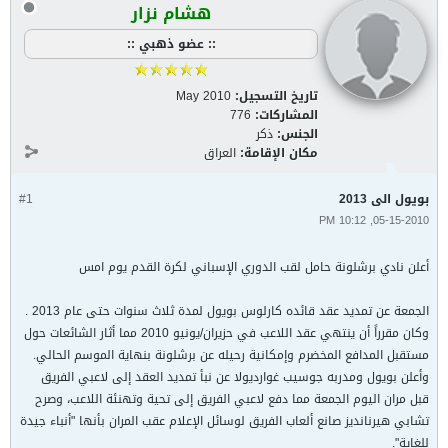
هشام نزار
:: عضو ذهبي ::
تاريخ التسجيل:
May 2010
المشاركات:
776
الجنس:
ذكر
مكان الإقامة:
العراق
بويول الى 2013
#1
05-15-2010, 10:12 PM
أعلن نادي برشلونة حامل لقب الدوري الإسباني لكرة القدم يوم امس
الجمعة عن تمديد عقد قائده كارلوس بويول لمدة ثلاث سنوات حتى عام 2013 .
وكان مقرراً أن ينتهي عقد اللاعب في حزيران/يونيو 2010 مما أثار الشائعات حول
مستقبل المدافع المخضرم وإمكانية رحيله عن برشلونة بنهاية الموسم الحالي.
وأعلن بويول ومدربه جوسيب غوارديولا عن نبأ تمديد العقد إلى لاعبي الفريق
قبل مران اليوم الجمعة مما دفع لاعبي الفريق إلى تحية وتهنئة اللاعب، وصرح
تشابي هيرنانديز صانع ألعاب الفريق لوسائل الإعلام عقب المران بأنها "أنباء جيدة
للغاية".