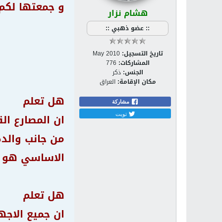
و جمعتها لكم
هشام نزار
:: عضو ذهبي ::
تاريخ التسجيل:
May 2010
المشاركات:
776
الجنس:
ذكر
مكان الإقامة:
العراق
هل تعلم
مشاركة
تويت
ان المصارع ال
من جانب والده
الاساسي هو ا
هل تعلم
ان جميع الاجهزة التي تحيط ح