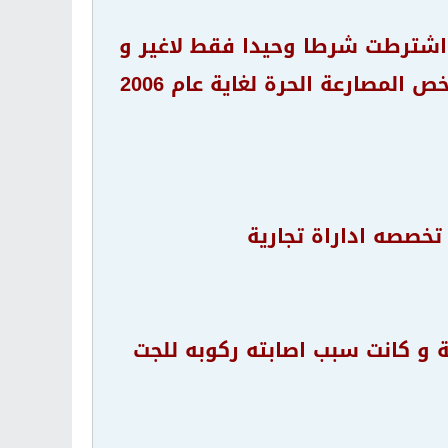
سابق تيد تيرنر اشترطت شرطا وحيدا فقط لاغير و
هي ان شبكة tnt التابعة له لن تقوم بعرض او تبني اي شئ يخص المصارعة الحرة لغاية عام 2006
صيب في ذراعه قبل مهرجان الراسلمانيا 1993 بليلة و كانت سبب اصابته ركوبه للجت