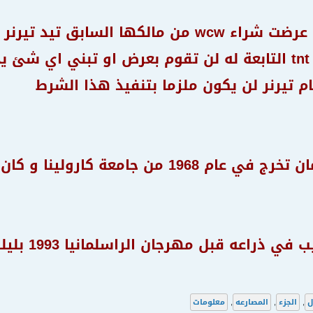
ان wwe عندما عرضت شراء wcw من مالكها ال
ام تيرنر لن يكون ملزما بتنفيذ هذا الشرط
 جامعة كارولينا و كان تخصصه اداراة تجارية
ان هوغان ا
ل
,
الجزء
,
المصارعه
,
معلومات