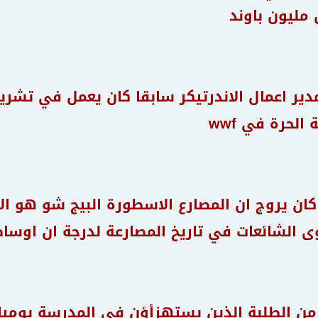
 مليون باوند
مدير اعمال الاندرتيكر سابقا كان يعمل في تشري
الحرة في wwf
ن اتحاد wcw كان يروج ان المصارع الاسطورة البيج شو ه
 الشائعات في تاريخ المصارعة لدرجة ان اوسا
من الطلبة الذين يستهزأؤن في المدرسة يوميا 