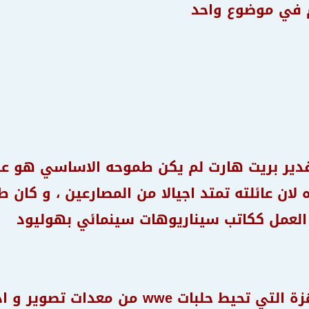
 في موضوع واحد
قدير بريت هارت لم يكن طموحه الاساسي هو عال
 لان عائلته تمتد اجيالا من المصارعين ، و كان
لعمل ككاتب سيناريوهات سينمائي بهوليود
لبات wwe من معدات تصوير و ادوات فنية اخرى