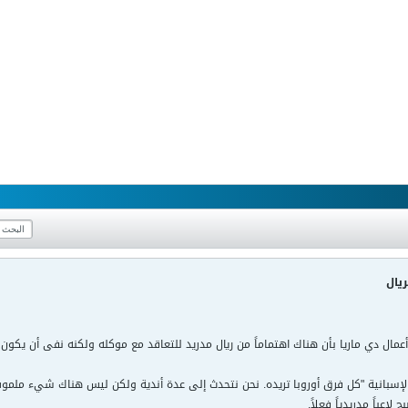
ريال
أعمال دي ماريا بأن هناك اهتماماً من ريال مدريد للتعاقد مع موكله ولكنه نفى أن يكو
الإسبانية "كل فرق أوروبا تريده. نحن نتحدث إلى عدة أندية ولكن ليس هناك شيء ملموس حت
لاعباً مدريدياً فعلاً.