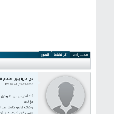
آخر نشاط
الصور
المشاركات
دي ماريا يثير اهتمام ال
05-19-2010, 02:44 PM
أكد آندريس ميراندا وكيل 
مؤكدة.
وأضاف لراديو كادينا سير 
التي ذكرت أن دي ماريا أصبح 