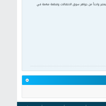
م اختياره كأفضل لاعب في البرتغال الموسم الماضي، بسنه الذي لا يتعدى 22 سنة وهو يعتبر واحداً من جواهر سوق الانتقالات وقطعة مهمة في