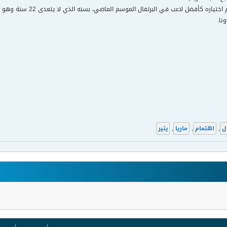
جدير بالذكر أن دي ماريا ت
نا.
ال
,
اهتمام
,
ماريا
,
يثير