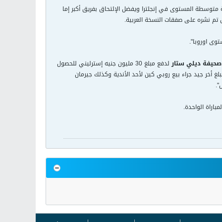
 متوسطة المستوى في إنجلترا ويفضل الإلتحاق بفريق أكبر إما
م نشره على صفقات النسخة العربية.
وى اوروبا".
صحيفة ديلي ستار
لدفع مبلغ 30 مليون جنيه إسترليني للحصول
الية حصوله على مبلغ أخر جيد جراء بيع روبي كين لأحد الأندية وكذلك جيرمان
".