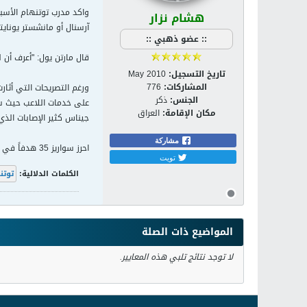
واكد مدرب توتنهام الأسب
هشام نزار
آرسنال أو مانشستر يونايت
:: عضو ذهبي ::
قال مارتن يول: "أعرف أن
تاريخ التسجيل:
May 2010
المشاركات:
776
ورغم التصريحات التي أثارت
الجنس:
ذكر
مكان الإقامة:
العراق
جيناس كثير الإصابات الذ
مشاركة
احرز سواريز 35 هدفاً في الموسم المنقضي لصالح أياكس أمستردام في (33 مباراة) أي بُمعدل هدف أو أكثر في المباراة الواحدة.
تويت
الكلمات الدلالية:
توتن
المواضيع ذات الصلة
لا توجد نتائج تلبي هذه المعايير.