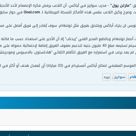
ق
"مارتن يول"
- مدرب سواريز في أياكس- أن اللاعب يرفض فكرة الإنضمام لأحد الأندية
د، وصرح وكيل اللاعب بنفس هذه الأفكار للنسخة البريطانية لـ
Goal.com
في حوار سابق ت
 لويس لن يترك أياكس ويلتحق بفريق مثل توتنهام، سوف يُغادر إلى فريق أفضل على مست
 أنصار توتنهام وبالطبع المدير الفني "ريدناب" إلا أن الأخير على استعداد حسب ما قالته
على خدمات اللاعب حيث سيتم تسليمه مبلغ 40 مليون جنيه لتدعيم صفوف الفريق إضافة لإحتم
ي لم يعد يرغب في استمراره مع الفريق لتأقلم الثلاثي "هادلستون، بالاسيوس ومودريتش
هام
,
سواريز
,
يريد