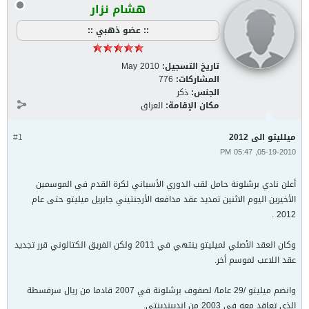
هشام نزار
:: عضو ذهبي ::
تاريخ التسجيل:
May 2010
المشاركات:
776
الجنس:
ذكر
مكان الإقامة:
العراق
ميلليتو الى 2012
#1
05-19-2010, 05:47 PM
أعلن نادي برشلونة حامل لقب الدوري الأسباني لكرة القدم في الموسمين
الأخيرين اليوم الاثنين تمديد عقد مدافعه الأرجنتيني جابريل ميليتو حتى عام
2012 .
وكان العقد الأصلي لميليتو ينتهي في 2011 ولكن الفريق الكتالوني قرر تجديد
عقد اللاعب لموسم أخر.
وانضم ميليتو /29 عاما/ لصفوف برشلونة في 2007 قادما من ريال سرقسطة
الذي تعاقد معه في 2003 من إنديبندينتي.