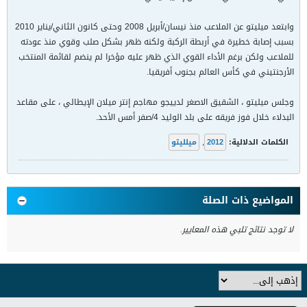
وابتعد ميليتو عن الملاعب منذ نيسان/أبريل 2008 وحتى كانون الثاني/يناير 2010
بسبب إصابة خطيرة في أربطة الركبة ولكنه ظهر بشكل صلب وقوي منذ عودته
للملاعب ولكن برغم الأداء القوي الذي ظهر عليه مؤخرا لم ينضم لقائمة المنتخب
الأرجنتيني في كأس العالم بجنوب أفريقيا.
وجلس ميليتو ، الشقيق الاصغر لدييجو مهاجم إنتر ميلان الإيطالي ، على مقاعد
البدلاء خلال فوز فريقه على بلد الوليد 4/صفر أمس الأحد.
الكلمات الدلالية:
2012
,
ميلليتو
المواضيع ذات الصلة
لا توجد نتائج تلبي هذه المعايير.