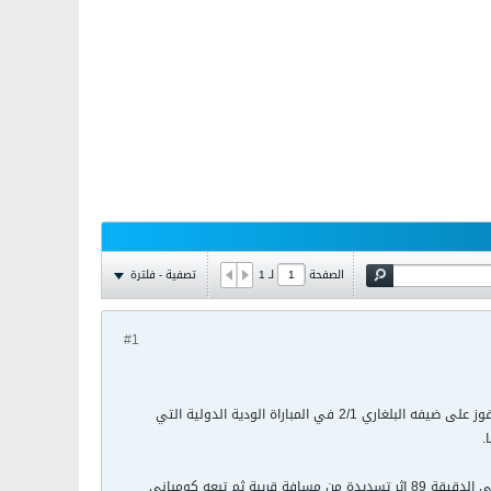
تصفية - فلترة
الصفحة
لـ
1
#1
أحرز كريستوف ليبوينت والقائد فينسنت كومباني هدفين في الدقائق الخمس الأخيرة ليقودا المنتخب البلجيكي للفوز على ضيفه البلغاري 2/1 في المباراة الودية الدولية التي
.
وسجل افيلين بوبوف هدفا في الدقيقة 31 ليمنح بلغاريا التقدم قبل أن يدرك ليبوينت التعادل للفريق البلجيكي في الدقيقة 89 إثر تسديدة من مسافة قريبة ثم تبعه كومباني