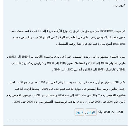
كروزاتي .
في موسم 1948/1949 كان من حق كل فريق إن يوزع الأرقام من 1 إلى 11 على لاعبيه بحيث يبقى
لاعبي مقعد البدلاء بدون رقم ، وكان في العادة يقع الرقم 7 في الجناح الأيمن ، ولكن في موسم
1995/1996 أصبح لكل لاعب حق في اختيار رقمه المفضل .
ومن الأسماء المشهورة التي ارتدت القميص رقم 7 في نادي برشلونة اللاعب بيرا (1920 إلى 1933) و
مارتي فينتولرا (1933 إلى 1937) و استناسلا باسور (1946 إلى 1958) و كارلوس ريكساخ (1965 إلى
1981) و كاراسكو (1978 إلى 1989) و أندوني (1990 إلى 1994) .
وكان اللاعب فيغو هو أول لاعب في برشلونة يختار الرقم 7 في عام 1995 بعد إن سمح للاعب اختيار
رقمه الخاص ، وبقى هذا القميص في حوزة اللاعب فيغو حتى عام 2000 ، وبعدها ارتدي اللاعب
سافيولا القميص رقم 7 وذلك من عام 2001 إلى عام 2004 وبعدها ارتدى اللاعب لارسون القميص رقم
7 من عام 2004 حتى 2006 قبل إن يرتدي اللاعب غوديونسون القميص من عام 2006 حتى 2009 .
الكلمات الدلالية:
الرقم
,
تاريخ