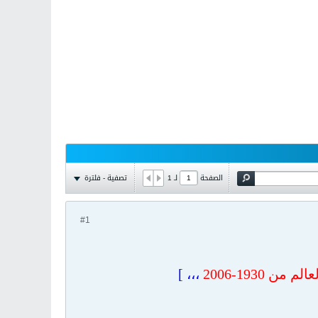
تصفية - فلترة
الصفحة
لـ
1
#1
1930-2006
،،، ]