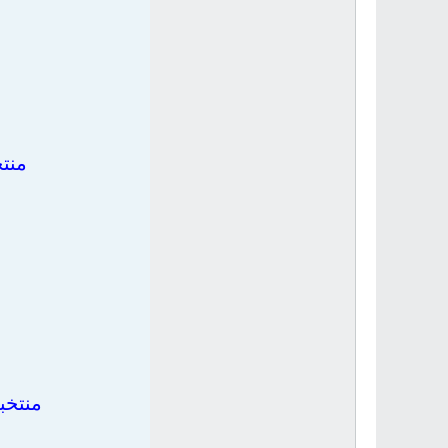
منت
منتخب