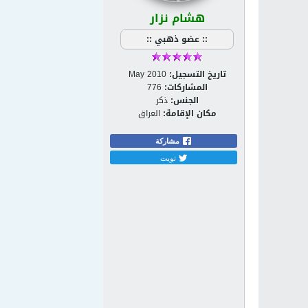
هشام نزار
:: عضو ذهبي ::
تاريخ التسجيل:
May 2010
المشاركات:
776
الجنس:
ذكر
مكان الإقامة:
العراق
مشاركة
تويت