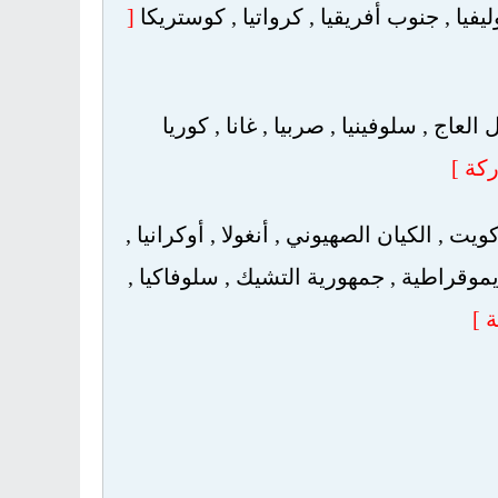
بوليفيا , جنوب أفريقيا , كرواتيا , كوستريكا
[
العاج , سلوفينيا , صربيا , غانا , كوريا
يت , الكيان الصهيوني , أنغولا , أوكرانيا ,
ديموقراطية , جمهورية التشيك , سلوفاكيا ,