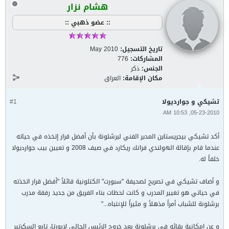
هشام نزار
:: عضو ذهبي ::
تاريخ التسجيل:
May 2010
المشاركات:
776
الجنس:
ذكر
مكان الإقامة:
العراق
تشيكي و جوارديولا
#1
05-23-2010, 10:53 AM
أكد تشيكي بيجريستاين المدير الفني لبرشلونة بأن أفضل قرار إتخذه في حياته
عندما قام بإقالة الهولندي فرانك ريكارد في صيف 2008 و تعيين بيب جوارديولا
خلفاً له.
و أضاف تشيكي في تصريح لصحيفة "سبورت" الكتلونية قائلاً "أفضل قرار اتخذته
في حياتي هو تغيير المدرب و كانت لحظات بناء الفريق من جديد رفقة مدرب
برشلونة للشباب أمراً مذهلاً و مثيراً للإنتباه..."
و عن إمكانية بقائه في برشلونة بعد خروج الرئيس الحالي لابورتا، تابع السكرتير