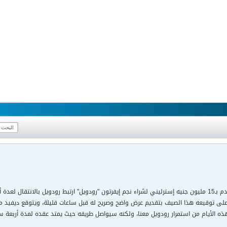
مانشستر يونايتد يتقدم بـ15 مليون جنيه إسترليني لشراء نجم إيفرتون "رودويل" ارتبط رودويل بال
ى توقيعه هذا الصيف بتقديم عرض واضح وصريح له قبل ساعات قليلة، ويتوقع ديفيد موي
هذه الأيام من استمرار رودويل معنا، ولكنه سيواصل طريقه حيث يمتد عقده لمدة أربعة س