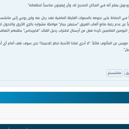
ويل يعلم أنه في المكان الصحيح له، وأن إيفرتون مناسباً لتطلعاته".
 في الحفاظ على نجومه بالسنوات القليلة الماضية فقد رحل عنه واين روني إلى مانش
ً عن عدم رغبة صانع ألعاب الفريق "ستيفن بينار" مواصلة مشواره بالزي الأزرق والتحول ل
 اليومين الماضيين كردة فعل من آرسنال لاقتراب رحيل القائد "فابريجاس" بطلبهم التعاقد 
يس عن المألوف قائلاً: "لا أدري لماذا الأندية تنظر للاعبينا؟ نحن سوف نقف أمام أي أح
ل".
ل
,
مانشستر