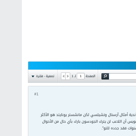
تصفية - فلترة
الصفحة
لـ
1
#1
انتقال لعدة أندية أمثال آرسنال وتشيلسي لكن مانشستر يونايتد هو الأكثر
س أن اللاعب لن يترك الجودسون بارك بأي حال من الأحوال
نوات فقد جدده للتو".