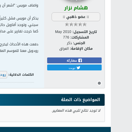
واضاف مويس: "اشعر أن رود
هشام نزار
:: عضو ذهبي ::
يذكر أن مويس فشل كثيراً
سيتي، وتوجد أقاويل حاليا
كما خرجت تقارير على مدار
تاريخ التسجيل:
May 2010
المشاركات:
776
الجنس:
ذكر
دفعت هذه الأحداث ليخرج مو
مكان الإقامة:
العراق
رودويل معنا للموسم المقب
مشاركة
تويت
الكلمات الدلالية:
رودي
المواضيع ذات الصلة
لا توجد نتائج تلبي هذه المعايير.