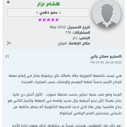
هشام نزار
:: عضو ذهبي ::
تاريخ التسجيل:
May 2010
المشاركات:
776
الجنس:
ذكر
مكان الإقامة:
العراق
كاسترو ممكن ياتي
#1
05-26-2010, 07:36 PM
هي ليست بالصفقة الضرورية مائة بالمائة، لكن برشلونة يفكر في إتمام صفقة
للجناح الأيسر تحسباً لضغط الموسم والإصابات بسبب المباريات العديدة.
البرسا وضع نصب عينيه خيارين بحسب صحيفة سبورت .. الأول أنخيل دي ماريا
جناح بنفيكا لكن تبدو أسبقية ريال مدريد واضحة في الصفقة والخيار الثاني هو
جناح فالنسيا خوان ماتا الذي ادعت الصحيفة الكتلونية أنه ينتظر مكالمة من
تشيكي بيجرستين المدير الرياضي لبرشلونة.
رغم ذلك، فإن الصفقتين بعيدتين نسبياً عن برشلونة، لذلك وضعت إدارة الأخير