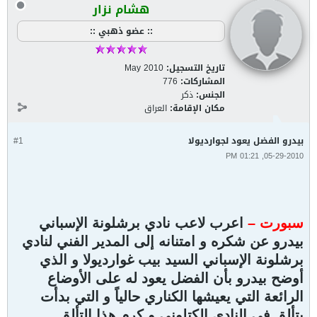
هشام نزار
:: عضو ذهبي ::
تاريخ التسجيل:
May 2010
المشاركات:
776
الجنس:
ذكر
مكان الإقامة:
العراق
بيدرو الفضل يعود لجوارديولا
#1
05-29-2010, 01:21 PM
سبورت –
اعرب لاعب نادي برشلونة الإسباني
بيدرو عن شكره و امتنانه إلى المدير الفني لنادي
برشلونة الإسباني السيد بيب غوارديولا و الذي
أوضح بيدرو بأن الفضل يعود له على الأوضاع
الرائعة التي يعيشها الكناري حالياً و التي بدأت
بتألق في النادي الكتلوني و كرم هذا التألق