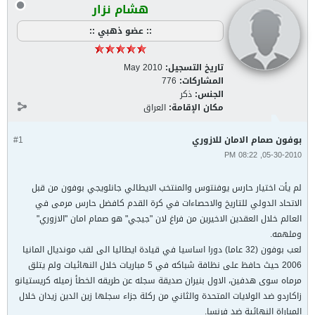
هشام نزار
:: عضو ذهبي ::
تاريخ التسجيل:
May 2010
المشاركات:
776
الجنس:
ذكر
مكان الإقامة:
العراق
بوفون صمام الامان للازوري
#1
05-30-2010, 08:22 PM
لم يأت اختيار حارس يوفنتوس والمنتخب الايطالي جانلويجي بوفون من قبل
الاتحاد الدولي للتاريخ والاحصاءات في كرة القدم كافضل حارس مرمى في
العالم خلال العقدين الاخيرين من فراغ لان "جيجي" هو صمام امان "الازوري"
وملهمه.
لعب بوفون (32 عاما) دورا اساسيا في قيادة ايطاليا الى لقب مونديال المانيا
2006 حيث حافظ على نظافة شباكه في 5 مباريات خلال النهائيات ولم يتلق
مرماه سوى هدفين، الاول بنيران صديقة سجله عن طريقه الخطأ زميله كريستيانو
زاكاردو ضد الولايات المتحدة والثاني من ركلة جزاء سجلها زين الدين زيدان خلال
المباراة النهائية ضد فرنسا.