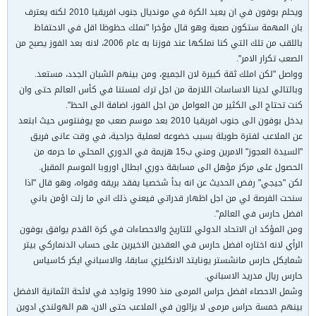
ويحلم بوفون في ان يعيد الكرة في مونديال جنوب افريقيا 2010 لكنه يعترف
بان المهمة ستكون صعبة وهو قال مؤخرا "نملك حظوظا اقل في الاحتفاظ
باللقب من تلك التي كنا نملكها عند فوزنا به عام 2006، لانه بعد الفوز يصبح من
الصعب تكرار الامر".
وواصل "لكن املك ثقة كبيرة لان الجميع، ومن بينهم الشبان الجدد، مستعد.
وبالتالي لدينا الاساسات اللازمة من اجل ترك لمستنا في كأس العالم حتى وان
كنت تحتاج الى الكثير من العوامل من اجل الفوز، اضافة الى الحظ".
يدخل بوفون الى جنوب افريقيا 2010 بعد موسم صعب مع يوفنتوس حيث ابتعد
عن الملاعب لفترة طويلة بسبب خضوعه لعملية جراحية، في وقت عانى فريق
"السيدة العجوز" الامرين ومني ب15 هزيمة في الدوري المحلي ما حرمه من
الحصول على مركز مؤهل الى مسابقة دوري ابطال اوروبا الموسم المقبل.
لكن "جيجي" رفض الحديث عن انه بدأ شخصيا يفقد بريقه وقواه، وهو قال "اذا
سنحت الفرصة لي من اجل اظهار قدراتي فيعني ذلك اني ما زلت اؤمن باني
افضل حارس في العالم".
ومن المؤكد ان الاتحاد الدولي للتاريخ والاحصاءات في كرة القدم يوافق بوفون
الرأي لانه اختاره افضل حارس في العقدين الاخيرين على حساب الدنماركي بيتر
شمايكل حارس مانشستر يونايتد الانكليزي سابقا، والاسباني ايكر كاسياس
حارس ريال مدريد الاسباني.
وشمل الاحصاء افضل حراس المرمى منذ 1990 وتواجد في لائحة الثمانية الافضل
بينهم خمسة حراس مرمى لا يزالون في الملاعب حتى الان، هم الهولندي ادوين