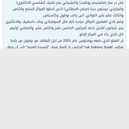
فان در سار (مانشستر يونايتد) والتشيكي بيتر تشيك (تشلسي الانكليزي)
والبرازيلي نيسلون ديدا (ميلان الايطالي) الذين احتلوا المراكز السابع والثامن
والثالث عشر على التوالي، الى جانب بوفون وكاسياس.
وضم نادي العشرين الاوائل حراسا كبار مثل السوفياتي رينات داساييف والانكليزي
بيتر شيلتون اللذين احتلا المركزين الخامس عشر والثامن عشر، والالماني اوليفر
كان الذي جاء في المركز الرابع.
ان المبلغ الذي دفعه يوفنتوس عام 2001 من اجل التعاقد مع بوفون من بارما
يعكس اهمية وموهبة هذا الحارس، اذ اضطر فريق "السيدة العجوز" الى ان يجعل
"جيجي" اغلى حارس مرمى في العالم بعدما دفع 52 مليون يورو للتعاقد معه.
بدأ بوفون مسيرته مع المنتخب الاول في ال19 من عمره عندما حل بدلا من
جانلوكا باليوكا المصاب خلال تصفيات مونديال 1998 امام روسيا ثم فرض نفسه
تدريجيا في المنتخب وكان الحارس الاساسي في تصفيات كأس اوروبا 2000 الا
ان الاصابة حرمته من المشاركة في النهائيات التي وصلت فيها بلاده الى
المباراة النهائية قبل ان تخسر امام فرنسا بالهدف الذهبي.
ولم يغب بوفون عن الاحداث الكبرى مع منتخب بلاده منذ حينها حيث كان اساسيا
في مونديال 2002 وكأس اوروبا 2004 ومونديال 2006 وكأس اوروبا 2008 حيث
ارتدى شارة القائد بسبب غياب زميله فابيو كانافارو بسبب الاصابة.
ويعتبر بوفون خير خلف لحراس متميزين دافعوا عن مرمى "الازوري" امثال جانبيارو
كومبي وألدو اوليفييري ودينو زوف، وهو يأتي من عائلة رياضية بامتياز، اذ ان
والدته ماريا ستيلا ماسوكو كانت بطلة ايطاليا في رمي القرص، ووالده ادريانو