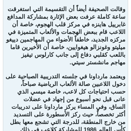
وقالت الصحيفة أيضاًَ أن التقسيمة التي استغرقت
ساعة كاملة عرفت بعض الإثارة بمشاركة المدافع
غابرييل هاينزه في مركز قلب الهجوم، خاصة أن
اللاعب قام ببعض الهجمات والألعاب المتميزة في
مركزه الجديد، خاطفاً الأضواء من المهاجمين دييغو
ميليتو وغونزالو هيغوايين، خاصة أن الأخيرين قاما
باللعب كقلبي دفاع إلى جانب كارلوس تيفيز
مهاجم مانشستر سيتي.
ويعتمد مارداونا في جلسته التدريبية الصباحية على
دخول اللاعبين صالة الألعاب الرياضية صباحاً،
حسب احتياجات كل لاعب، خاصة ميسي الذي
عانى قبل نحو أسبوع من إجهاد في عضلات
الساق، وفي المساء يركز مارداونا على تدريبات
أكثر تخصصاً، حيث ركز الأسطورة على التسديد
من خارج المنطقة، للدرجة التي تشجع معها بطل
كأس العالم 1986 للمشاركة كلاعب في ذلك