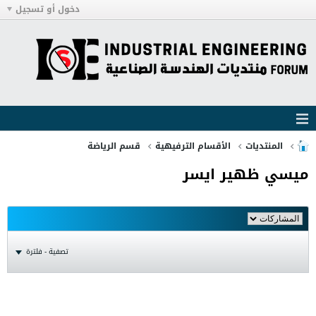
دخول أو تسجيل
المنتديات
الأقسام الترفيهية
قسم الرياضة
ميسي ظهير ايسر
تصفية - فلترة