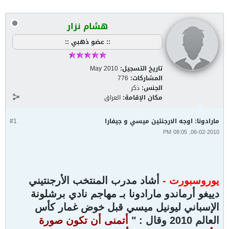
هشام نزار
:: عضو ذهبي ::
تاريخ التسجيل:
May 2010
المشاركات:
776
الجنس:
ذكر
مكان الإقامة:
العراق
مارادونا: اوجه الارجنتين ميسي و جيفارا
#1
06-02-2010, 08:05 PM
يوروسبورت -
أشاد مدرب المنتخب الأرجنتيني
دييغو أرماندو مارادونا بـ مهاجم نادي برشلونة
الإسباني ليونيل ميسي قبل خوض غمار كأس
العالم 2010 وقال : "
أتمنى أن تكون صورة