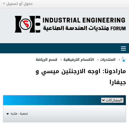
دخول أو تسجيل
المنتديات
الأقسام الترفيهية
قسم الرياضة
مارادونا: اوجه الارجنتين ميسي و
جيفارا
تصفية - فلترة