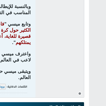
وبالنسبة للإيطال
المناسب في الت
وتابع ميسي "
فاب
قصيرة للغاية، أع
يمتلكهم
".
واعترف ميسي أن
لاعب في العالم 
ويتبقى ميسي حلم
العالم.
الكلمات الدلالية:
برون