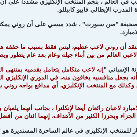
 في العالم ، بنجم المنتخب الإنكليزي مشدداً على أن ف
 المدرب الإيطالي فابيو كابيللو.
صحيفة "صن سبورت" ، شدد ميسي على أن روني يمكنه 
مبارد.
تقد أن روني لاعب عظيم، ليس فقط بسبب ما حققه هذا 
عبي العالم من بين أبناء جيله وعام بعد عام يتطور ويص
ة الإسباني "
إنه لاعب متكامل يتعامل بقدميه بمنتهى الذ
أنه يجعل منافسيه يخافون منه، في الدوري الإنكليزي ا
 وكذلك مع المنتخب الإنكليزي، أي مدافع يواجه روني يح
مبارد لاعبان رائعان أيضا لإنكلترا ، بجانب أنهما يلعبان
لجزاء ويحرزا الكثير من الأهداف، إنهما اثنان من أفضل 
ز للمنتخب الإنكليزي في عالم الساحرة المستديرة هو تتوي