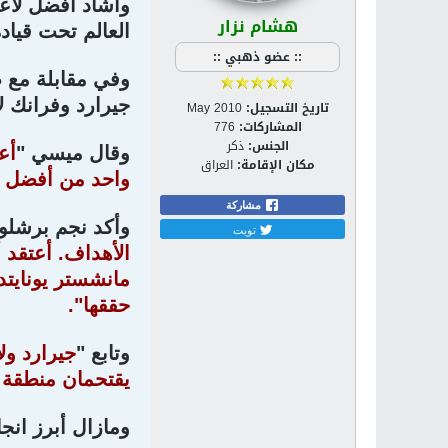
وأشاد أفضل لاعب
هشام نزار
العالم تحت قيادة
:: عضو ذهبي ::
وفي مقابلة مع 
جيرارد وفرانك لا
تاريخ التسجيل:
May 2010
المشاركات:
776
الجنس:
ذكر
وقال ميسي "
أع
مكان الإقامة:
العراق
واحد من أفضل لا
مشاركة
وأكد نجم برشلون
تويت
الأهداف. أعتقد 
مانشستر يونايتد
حققها".
وتابع "
جيرارد ولا
يقتحمان منطقة ا
ومازال أبرز انجا