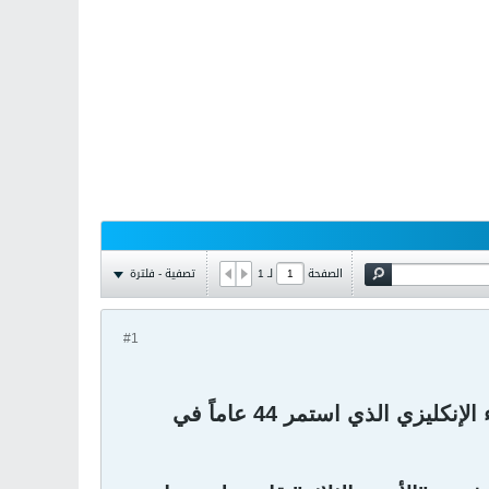
تصفية - فلترة
الصفحة
لـ
1
#1
يعتقد النجم الأرجنتيني ليونيل ميسي أن واين روني يمكنه أن ينهي العناء الإنكليزي الذي استمر 44 عاماً في