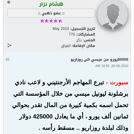
هشام نزار
:: عضو ذهبي ::
تاريخ التسجيل:
May 2010
المشاركات:
776
الجنس:
ذكر
مكان الإقامة:
العراق
80000يورو من ميسي الى روزاريو
#1
06-06-2010, 10:55 AM
سبورت -
تبرع المهاجم الأرجنتيني و لاعب نادي
برشلونة ليونيل ميسي من خلال المؤسسة التي
تحمل اسمه بكمية كبيرة من المال تقدر بحوالي
ثمانين ألف يورو ، أي ما يعادل 425000 دولار
وذلك لبلدة روزاريو .. مسقط رأسه .