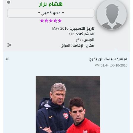
هشام نزار
:: عضو ذهبي ::
تاريخ التسجيل:
May 2010
المشاركات:
776
الجنس:
ذكر
مكان الإقامة:
العراق
فينغر: سيسك لن يخرج
#1
06-10-2010, 01:44 PM