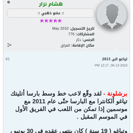
هشام نزار
:: عضو ذهبي ::
تاريخ التسجيل:
May 2010
المشاركات:
776
الجنس:
ذكر
مكان الإقامة:
العراق
تياغو الى 2013
#1
06-13-2010, 12:17 PM
برشلونة -
لقد وقّع لاعب خط وسط بارسا أتليتك
تياغو ألكانترا مع البارسا حتّى عام 2011 مع
موسمين إذا تمكن من اللعب في الفريق الأول
في الموسم المقبل .
وتياغو ( 19 سنة ) كان ينتهي عقده في 30 يونيو ،