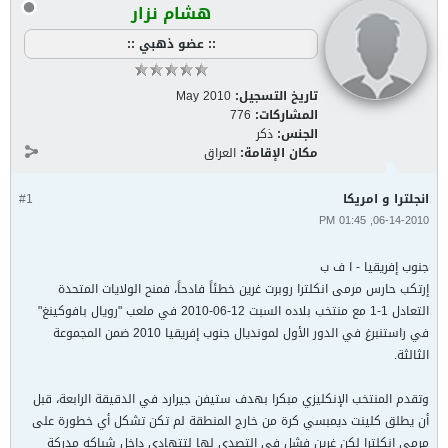
هشام نزار
:: عضو ذهبي ::
تاريخ التسجيل:
May 2010
المشاركات:
776
الجنس:
ذكر
مكان الإقامة:
العراق
انجلترا و امريكا
#1
06-14-2010, 01:45 PM
جنوب إفريقيا - ا ف ب
إرتكب حارس مرمى انكلترا روبرت غرين خطئاً فادحاً، فمنح الولايات المتحدة
التعادل 1-1 مع منتخب بلاده السبت 12-06-2010 في ملعب "رويال بافوكينغ"
في راستنبرغ في الدور الأول لمونديال جنوب إفريقيا 2010 ضمن المجموعة
الثالثة.
وتقدم المنتخب الإنكليزي مبكرا بهدف ستيفن جيرارد في الدقيقة الرابعة، قبل
أن يطلق كلينت ديمبسي كرة من خارج المنطقة لم تكن تشكل أي خطورة على
مرمى انكلترا لكن غرين فشل في التصدي لها لتتهادى داخل شباكه مدركة