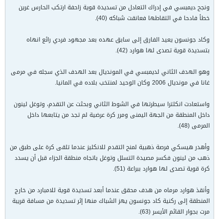
ونجح ديمبسي في إدراك التعادل من تسديدة قوية زاحفة ارتكب الحارس غرين
خطأ فادحا في التقاطها فعانقت شباكه (40).
وكاد جونسون يعيد الفارق إلى سابق عهده بعد مجهود فردي رائع انهاه
بتسديدة قوية تصدى لها هوارد (42).
وهو الهدف الثاني لديمبسي في المونديال بعد الهدف الذي سجله في مرمى
غانا في مونديال 2006 وكان الوحيد لمنتخب بلاده في المانيا.
واستعادت انكلترا سيطرتها في الشوط الثاني وبحثت عن التقدم، وتوغل لينون
داخل المنطقة من الجهة اليمنى ومرر كرة عرضية لم تجد من يتابعها داخل
المرمى (48).
وأهدر هيسكي فرصة ذهبية لمنح التقدم للانكليز عندما تلقى كرة على طبق من
ذهب من لينون فكسر مصيدة التسلل وتوغل باتجاه منطقة الجزاء قبل أن يسدد
كرة قوية تصدى لها هوارد ببراعة (51).
وأنقذ هوارد مرماه من هدف محقق عندما أبعد تسديدة قوية للامبارد من خارج
المنطقة إلى ركنية كاد جونسون يهز الشباك منها إثر تسديدة من مسافة قريبة
مرت بجوار القائم الأيسر (63).