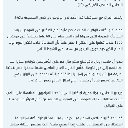
التعادل للمنتخب الأميركي (40).
وتلعب الجزائر مع سلوفينيا غدا الأحد في بولوكواني ضمن المجموعة ذاتها.
ومرة أخرى كانت الولايات المتحدة حجر عثرة أمام الإنكليز في المونديال بعد
المفاجأة المدوية التي فجرها أبناء العم سام قبل 60 عاما وتحديداً في مونديال
1950 عندما تغلبوا على إنكلترا 1-صفر، علماً بأن المفاجأة كادت تتكرر اليوم لولا
القائم الذي حرم جوزي التيدور من هدف في الشوط الثاني.
يبدو أن ملعب رويال بافوكينغ يعتبر فأل خير على الأميركيين كونهم حجزوا منه
بطاقتهم إلى دور الأربعة لكأس القارات العام الماضي عندما سحقوا مصر بثلاثية
نظيفة قبل أن يتغلبوا على إسبانيا بطلة أوروبا، ثم تقدموا على البرازيل في
النهائي 2-صفر قبل أن يخسروا أمام ابطال العالم خمس مرات 2-3.
ويعتبر التعادل نتيجة مخيبة لإنكلترا التي رشحها المراقبون للمنافسة على اللقب،
وباتت مطالبة بتدارك الموقف في المباراتين المتبقيتين أمام الجزائر وسلوفينيا
على التوالي.
كما دفع كابيلو بلاعب استون فيلا جيمس ميلنر منذ البداية لكنه سرعان ما
استبدله في الدقيقة 30 لتلقيه إنذاراً فدفع بشون رايت فيليبس مكانه مخافة