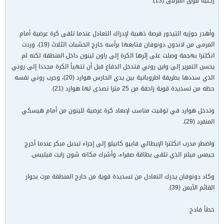
ركنية فوق المرمى (13).
وأهدر جوزيه التيدور فرصة ذهبية لإدراك التعادل عندما تلقى كرة عرضية أمام
المرمى من لاندون دونوفان فتابعها برأسه خارج الخشبات الثلاث (19)، وردت
انكلترا بهجمة وصلت على إثرها الكرة إلى راون لينون داخل المنطقة لكنه لم
يحسن التمرير إلى واين روني فتدخل الدفاع قبل أن تتهيأ الكرة مجددا إلى روني
الذي سددها بطريقة اطروباتية بين يدي الحارس هوارد (20)، وجرب روني نفسه
حظه من تسديدة قوية زاحفة من 25 مترا تصدى لها هوارد (21).
وتدخل هوارد في توقيت مناسب لإبعاد كرة عرضية للينون من أمام هيسكي
المنفرد (29).
واضطر مدرب انكلترا الإيطالي فابيو كابيلو إلى إجراء تبديل مبكر عندما أخرج
جيمس ميلنر الذي تلقى بطاقة صفراء، وأشرك مكانه شون رايت فيليبس.
وكاد دونوفان يدرك التعادل من تسديدة قوية من خارج المنطقة مرت بجوار
القائم الأيمن (39).
خطأ فادح