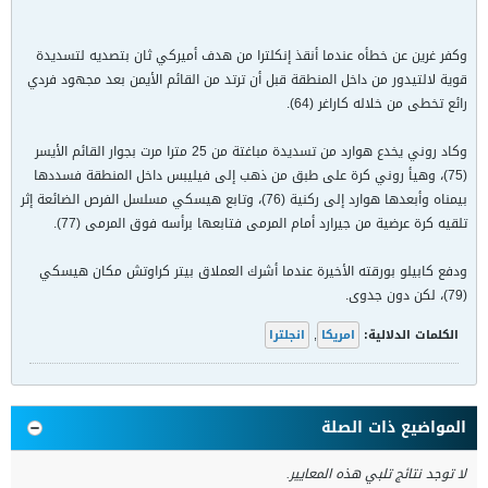
وكفر غرين عن خطأه عندما أنقذ إنكلترا من هدف أميركي ثان بتصديه لتسديدة
قوية لالتيدور من داخل المنطقة قبل أن ترتد من القائم الأيمن بعد مجهود فردي
رائع تخطى من خلاله كاراغر (64).
وكاد روني يخدع هوارد من تسديدة مباغتة من 25 مترا مرت بجوار القائم الأيسر
(75)، وهيأ روني كرة على طبق من ذهب إلى فيليبس داخل المنطقة فسددها
بيمناه وأبعدها هوارد إلى ركنية (76)، وتابع هيسكي مسلسل الفرص الضائعة إثر
تلقيه كرة عرضية من جيرارد أمام المرمى فتابعها برأسه فوق المرمى (77).
ودفع كابيلو بورقته الأخيرة عندما أشرك العملاق بيتر كراوتش مكان هيسكي
(79)، لكن دون جدوى.
الكلمات الدلالية:
امريكا
,
انجلترا
المواضيع ذات الصلة
لا توجد نتائج تلبي هذه المعايير.