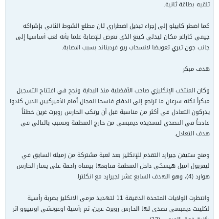
تلقيه بطاقة ثانية.
كما اضطر كابيلو إلى إجراء تبديل اضطراري ثان مطلع الشوط الثاني بإشراكه
جيمي كاراغر مكان ليدلي كينغ الذي تعرض للإصابة علما بأنه لعب أساسيا إلى
جانب جون تيري تعويضا لانسحاب ريو فرديناند بسبب الاصابة.
هدف مبكر
وكان المنتخب الإنكليزي صاحب الأفضلية منذ البداية ونجح في افتتاح التسجيل
مبكراً لكنه سرعان ما تراجع إلى الدفاع فاسحا المجال أمام الأميركيين الذين كادوا
يدركون التعادل في أكثر من مناسبة قبل أن يرتكب الحارس روبرت غرين خطئاً
فادحاً في التصدي لتسديدة ديمبسي من خارج المنطقة وتسبب بالتالي في
هدف التعادل.
ومنح ستيفن جيرارد التقدم للإنكليز بعد لعبة مشتركة من زميله السابق في
ليفربول اميل هيسكي داخل المنطقة فتابعها بيمناه زاحفة على يسار الحارس
هوارد (4)، وهو الهدف السابع عشر لجيرارد مع انكلترا.
وانتظرت الولايات المتحدة الدقيقة 11 لتهديد مرمى الانكليز بضربة رأسية
لكلينت ديمبسي تصدى لها الحارس روبرت غرين، ثم رأسية اوغوتشي اونييوو اثر