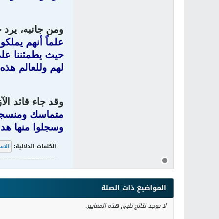
ومن جانبه، يرد 
علماً أنهم يملكو
حيث يطمئننا على 
لهم وللعالم هذه
وقد جاء قائد ال
متماسك ومنسجم،
وسجلوا منها هد
الكلمات الدلالية:
الاس
المواضيع ذات الصلة
لا توجد نتائج تلبي هذه المعايير.