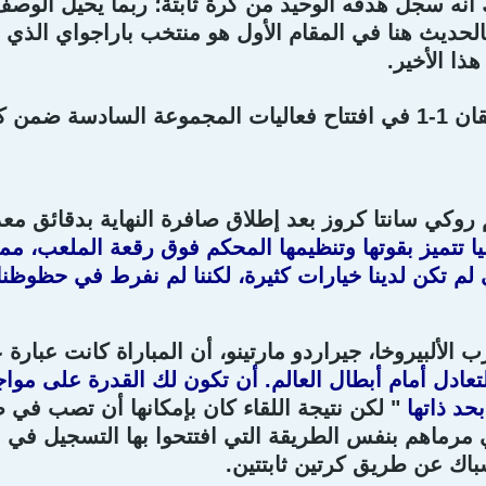
 أنه سجل هدفه الوحيد من كرة ثابتة؛ ربما يحيل الوص
لحديث هنا في المقام الأول هو منتخب باراجواي الذي ت
ذا الأخير.
ب أفريقيا 2010 FIFA.
 روكي سانتا كروز بعد إطلاق صافرة النهاية بدقائق مع
يا تتميز بقوتها وتنظيمها المحكم فوق رقعة الملعب، مم
الي لم تكن لدينا خيارات كثيرة، لكننا لم نفرط في حظوظ
ب الألبيروخا، جيراردو مارتينو، أن المباراة كانت عبار
التعادل أمام أبطال العالم. أن تكون لك القدرة على مواج
حد ذاتها
" لكن نتيجة اللقاء كان بإمكانها أن تصب في صال
رماهم بنفس الطريقة التي افتتحوا بها التسجيل في
شباك عن طريق كرتين ثابتتين.