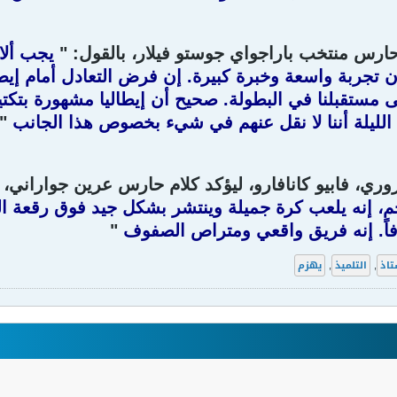
حارس منتخب باراجواي جوستو فيلار، بالقول: "
يجب ألا 
ن تجربة واسعة وخبرة كبيرة. إن فرض التعادل أمام إيطال
مستقبلنا في البطولة. صحيح أن إيطاليا مشهورة بتكتيكها
 الليلة أننا لا نقل عنهم في شيء بخصوص هذا الجانب
"
آزوري، فابيو كانافارو، ليؤكد كلام حارس عرين جواراني
 إنه يلعب كرة جميلة وينتشر بشكل جيد فوق رقعة المل
فاً. إنه فريق واقعي ومتراص الصفوف
"
تاذ
,
التلميذ
,
يهزم