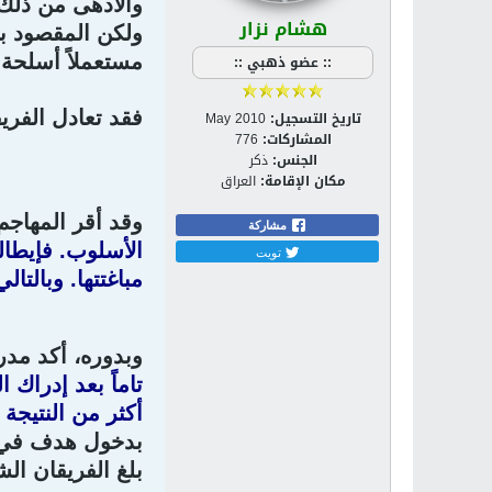
والأدهى من ذلك
هشام نزار
ولكن المقصود با
مستعملاً أسلحة ه
:: عضو ذهبي ::
فقد تعادل الفريقان 1-1 في افتتاح فعاليات المجموعة السادسة ضمن كأس العالم جنو
تاريخ التسجيل:
May 2010
المشاركات:
776
الجنس:
ذكر
مكان الإقامة:
العراق
وقد أقر المهاجم
مشاركة
الأسلوب. فإيطال
تويت
مباغتتها. وبالت
وبدوره، أكد مدر
تاماً بعد إدراك 
أكثر من النتيجة ب
بدخول هدف في م
بلغ الفريقان ال