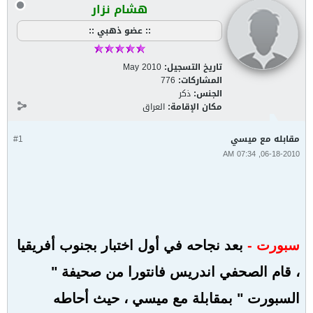
هشام نزار
:: عضو ذهبي ::
تاريخ التسجيل:
May 2010
المشاركات:
776
الجنس:
ذكر
مكان الإقامة:
العراق
مقابله مع ميسي
#1
06-18-2010, 07:34 AM
سبورت -
بعد نجاحه في أول اختبار بجنوب أفريقيا
، قام الصحفي اندريس فانتورا من صحيفة "
السبورت " بمقابلة مع ميسي ، حيث أحاطه