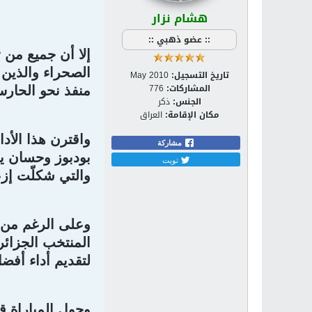
هشام نزار
:: عضو ذهبي ::
إلا أن جميع من 
تاريخ التسجيل:
May 2010
المشاركات:
776
منفذ نحو الحارس
الجنس:
ذكر
مكان الإقامة:
العراق
واقترن هذا الأد
مشاركة
بودبوز وحسان يب
تويت
والتي شكلّت إزعا
المنتخب الجزائر
لتقديم أداء أفض
وحول المباراة 