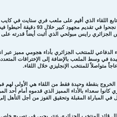
تابع اللقاء الذي أقيم على ملعب فري ستايت في كايب ت
الصحراء والذين نجحوا في تقديم مج
 الجزائري رايس مبولحي الذي أثبت أيضاً قدرته على ح
اء الدفاعي للمنتخب الجزائري بأداء هجومي مميز عبر ان
دة في وسط الملعب بالإضافة إلى الإختراقات المتعددة
جاً متواصلاً للمنتخب الإنجليزي خلال اللقاء.
ي كانوا سعداء بالأداء المميز الذي قدموه أمام أحد الم
ل في المباراة المقبلة وتحقيق الفوز من أجل التأهل إل
قال قائد المنتخب الجزائري عنتر يحيى في تصريح خاص