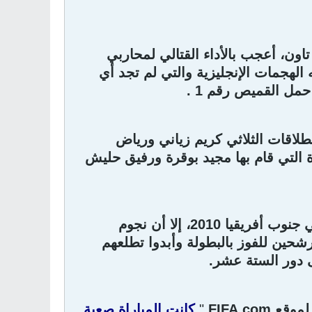
اون، أعجب بالأداء القتالي لمحاربي
هود كبير خلال 93 دقيقة أحبطوا فيه الهجمات الإنجليزية والتي لم تجد أي
مل القميص رقم 1 .
طلاقات الثلاثي كريم زياني ورياض
 التي قام بها مجيد بوقرة ورفيق حليش
وعلى الرغم من الخروج بنقطة وحيدة فقط من اللقاء هي الأولى لهم في جنوب أفريقيا 2010، إلا أن نجوم
رشحين للفوز بالبطولة وأبدوا تطلعهم
ى دور الستة عشر.
 لموقع
FIFA.com
"
كانت المباراة صعبة