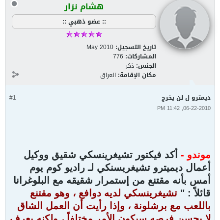
هشام نزار
:: عضو ذهبي ::
تاريخ التسجيل:
May 2010
المشاركات:
776
الجنس:
ذكر
مكان الإقامة:
العراق
ديمترو ل لن يخرج
#1
06-22-2010, 11:42 PM
موندو -
أكد فيكتور تشيغرينسكي شقيق ووكيل
أعمال ديميترو تشيغريسنكي لـ راديو كوم يوم
أمس بأنه مقتنع من إستمرار شقيقه مع البلوغرانا
قائلاً : "
تشيغرينسكي لديه دوافع ، وهو مقتنع
باللعب مع برشلونة ، وإذا رأيت أن العمل الشاق
لا يحسن فرصه سيكون الأمر مختلفاً ، ولكنه يعرف