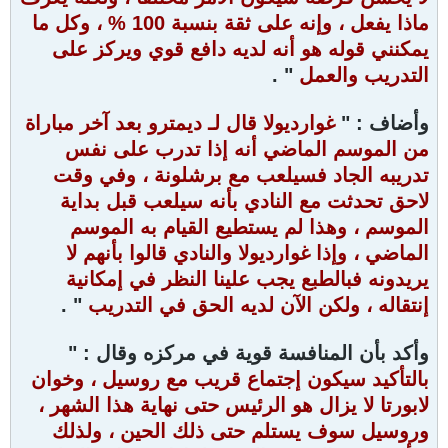
ماذا يفعل ، وإنه على ثقة بنسبة 100 % ، وكل ما
يمكنني قوله هو أنه لديه دافع قوي ويركز على
التدريب والعمل
" .
وأضاف : "
غوارديولا قال لـ ديمترو بعد آخر مباراة
من الموسم الماضي أنه إذا تدرب على نفس
تدريبه الجاد فسيلعب مع برشلونة ، وفي وقت
لاحق تحدثت مع النادي بأنه سيلعب قبل بداية
الموسم ، وهذا لم يستطيع القيام به الموسم
الماضي ، وإذا غوارديولا والنادي قالوا بأنهم لا
يريدونه فبالطبع يجب علينا النظر في إمكانية
إنتقاله ، ولكن الآن لديه الحق في التدريب
" .
وأكد بأن المنافسة قوية في مركزه وقال : "
بالتأكيد سيكون إجتماع قريب مع روسيل ، وخوان
لابورتا لا يزال هو الرئيس حتى نهاية هذا الشهر ،
وروسيل سوف يستلم حتى ذلك الحين ، ولذلك