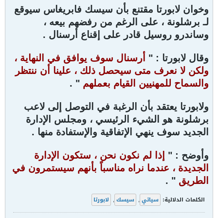
وخوان لابورتا مقتنع بأن سيسك فابريغاس سيوقع
لـ برشلونة ، على الرغم من رفضهم
بيعه ،
وساندرو روسيل قادر على إقناع أرسنال .
وقال لابورتا : "
أرسنال سوف يوافق في النهاية ،
ولكن لا نعرف متى سيحصل ذلك ، علينا أن ننتظر
والسماح للمهنيين القيام بعملهم
" .
ولابورتا يعتقد بأن الرغبة في التوصل إلى لاعب
برشلونة هو الشيء الرئيسي ، ومجلس الإدارة
الجديد سوف ينهي الإتفاقية والإستفادة منها .
وأوضح : "
إذا لم نكون نحن ، ستكون الإدارة
الجديدة ، عندما نراه مناسباً بأنهم سيستمرون في
الطريق
" .
الكلمات الدلالية:
سياتي
,
سيسك
,
لابورتا