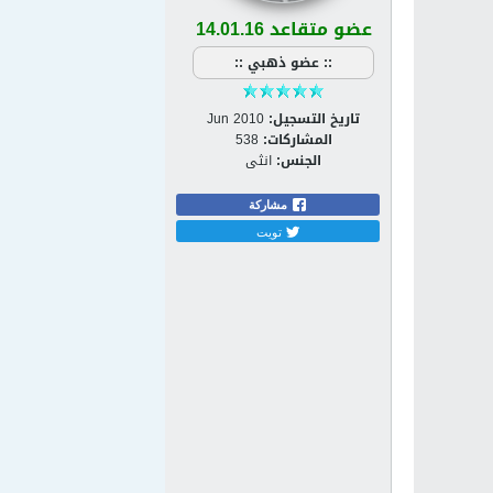
عضو متقاعد 14.01.16
:: عضو ذهبي ::
تاريخ التسجيل:
Jun 2010
المشاركات:
538
الجنس:
انثى
مشاركة
تويت