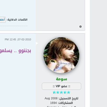
الكلمات الدلالية:
أطف
07-02-2010, 12:45 PM
بجننوو .. يسلم
سومة
:: عضو VIP ::
تاريخ التسجيل:
Aug 2008
المشاركات:
1694