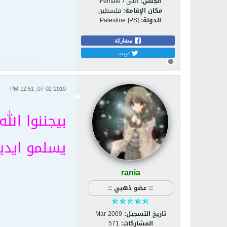
الجنس:
انثى / Female
مكان الإقامة:
فلسطين
الدولة:
Palestine [PS]
مشاركة
تويت
07-02-2010, 12:51 PM
بيجننوا الل
يسلمو ايد
rania
:: عضو ذهبي ::
تاريخ التسجيل:
Mar 2009
المشاركات:
571