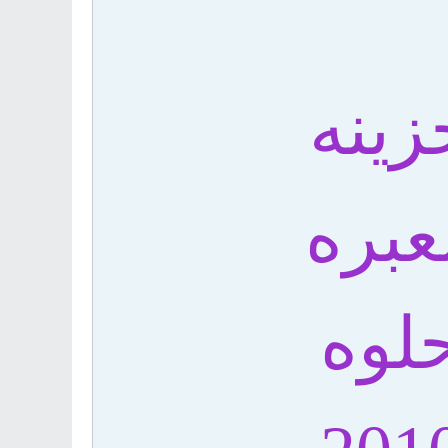
زينه
عبره
لوه