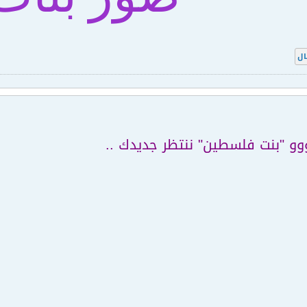
ال
ووو "بنت فلسطين" ننتظر جديدك ..