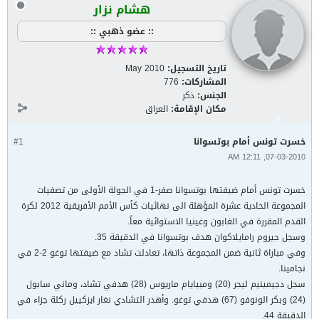
هشام نزار
:: عضو ذهبي ::
تاريخ التسجيل:
May 2010
المشاركات:
776
الجنس:
ذكر
مكان الإقامة:
العراق
خسرت تونس أمام بوتسوانا
#1
07-03-2010, 12:11 AM
خسرت تونس أمام ضيفتها بوتسوانا صفر-1 في الجولة الأولى من تصفيات
المجموعة الحادية عشرة المؤهلة الى نهائيات كأس الأمم الأفريقية 2012 لكرة
القدم المقررة في الغابون وغينيا الاستوائية معاً.
وسجل جيروم رامايلاكوان هدف بوتسوانا في الدقيقة 35.
وفي مباراة ثانية ضمن المجموعة ذاتها، تعادلت تشاد مع ضيفتها توغو 2-2 في
نجامينا.
سجل دجيمينيم ليجر (20) ومبيايام ماريوس (28) هدفي تشاد، وماني سابول
(24) وبكر الونوفو (67) هدفي توغو. وأهدر التشادي نغار ايزكييل ركلة جزاء في
الدقيقة 44.