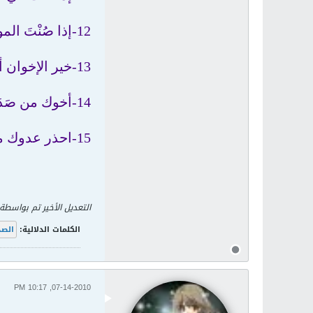
12-إذا صُنْتَ المودة كان باطنها أحسن من ظاهرها
13-خير الإخوان أقدمهم
14-أخوك من صَدَقك لا من صدّقك
15-احذر عدوك مرة وصديقك ألف مرة فإن انقلب الصديق فهو أعلم بالمضرة
التعديل الأخير تم بواسطة
الكلمات الدلالية:
الصد
07-14-2010, 10:17 PM