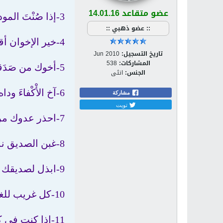
عضو متقاعد 14.01.16
3-إذا صُنْتَ المودة كان باطنها أحسن من ظاهرها
:: عضو ذهبي ::
4-خير الإخوان أقدمهم
تاريخ التسجيل:
Jun 2010
المشاركات:
538
5-أخوك من صَدَقك لا من صدّقك
الجنس:
انثى
6-آخ الأْكْفاءَ وداه الأعداء
مشاركة
تويت
7-احذر عدوك مرة وصديقك ألف مرة فإن انقلب الصديق فهو أعلم بالمضرة
8-غبن الصديق نذالة
9-ابذل لصديقك دمك ومالك
10-كل غريب للغريب نسيب
11-إذا كنت في كل الأمور معاتبا صديقك لم تلق الذي لا تعاتبه