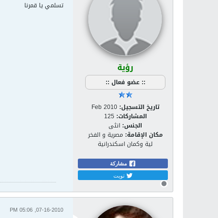
تسلمي يا قمرنا
رؤية
:: عضو فعال ::
تاريخ التسجيل:
Feb 2010
المشاركات:
125
الجنس:
انثى
مكان الإقامة:
مصرية و الفخر
لية وكمان اسكندرانية
مشاركة
تويت
07-16-2010, 05:06 PM