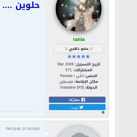
حلوين ....
rania
:: عضو ذهبي ::
تاريخ التسجيل:
Mar 2009
المشاركات:
571
الجنس:
انثى / Female
مكان الإقامة:
فلسطين
الدولة:
Palestine [PS]
مشاركة
تويت
07-15-2010, 03:58 PM