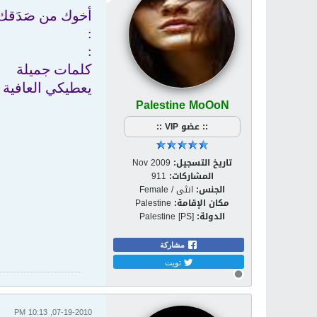
أخوك من صَدَقك
:
:
كلمات جميلة
يعطيكي العافية
Palestine MoOoN
:: عضو VIP ::
تاريخ التسجيل:
Nov 2009
المشاركات:
911
الجنس:
انثى / Female
مكان الإقامة:
Palestine
الدولة:
Palestine [PS]
مشاركة
تويت
07-19-2010, 10:13 PM