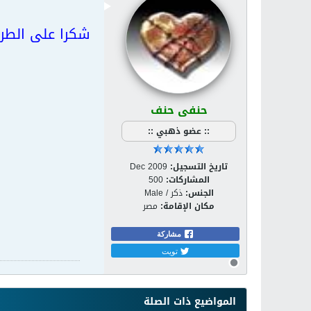
شكرا على الطرح
حنفى حنف
:: عضو ذهبي ::
تاريخ التسجيل:
Dec 2009
المشاركات:
500
الجنس:
ذكر / Male
مكان الإقامة:
مصر
مشاركة
تويت
المواضيع ذات الصلة