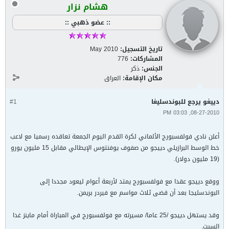
هشام نزار
:: عضو ذهبي ::
تاريخ التسجيل:
May 2010
المشاركات:
776
الجنس:
ذكر
مكان الإقامة:
العراق
دييغو يرجع للبوندسليغا
#1
08-27-2010, 03:03 PM
أعلن نادي فولفسبورج الألماني لكرة القدم اليوم الجمعة تعاقده رسميا مع لاعب
خط الوسط البرازيلي دييجو من صفوف يوفنتوس الإيطالي مقابل 15 مليون يورو
(19 مليون دولار).
ووقع دييجو عقدا مع فولفسبورج يمتد لأربعة أعوام ليعود مجددا إلى
البوندسليجا بعد أن قضى ثلاث مواسم مع فيردر بريمن.
وقد يستهل دييجو /25 عاما/ مسيرته مع فولفسبورج في المباراة أمام ماينز غدا
السبت.