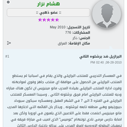
هشام نزار
:: عضو ذهبي ::
تاريخ التسجيل:
May 2010
المشاركات:
776
الجنس:
ذكر
مكان الإقامة:
العراق
البرازيل ضد برشلوه الثاني
#1
08-28-2010, 02:40 PM
في المعسكر التدريبي للمنتخب البرازيلي والذي يقام في اسبانيا لم يستطع
المنتخب البرازيلي من الحصول على موافقة اي منتخب جاهز وقوي لمواجهته
وقررت ادارة المنتخب البرازيلي بقيادة المدرب مانو مينيزيس ان تكون هناك مباراه
وديه للمنتخب البرازيلي امام فريق برشلونه الثاني , وسيبدا المعسكر للمنتخب
البرازيلي في الفتره 3 الى 7 في الشهر المقبل ومعسكره سيكون سيوداد
ديبورتيفو وهي منطقه تابعه لبرشلونه , ويذكر بان القائمه التي اختارها المدرب
مانو مينيزيس اعتمدت فقط على اللاعبين الذي يلعبون في اوروبا ولكن بعد
اصابة حارس مرمى نادي توتنهام "غوميس" الذي اصيب في مباراة فريقه في
تصفيات البطوله الاوروبيه اضطر المدرب على عجاله باختيار الحارس الثالث