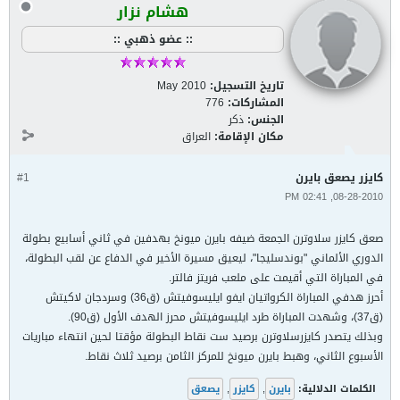
هشام نزار
:: عضو ذهبي ::
تاريخ التسجيل:
May 2010
المشاركات:
776
الجنس:
ذكر
مكان الإقامة:
العراق
كايزر يصعق بايرن
#1
08-28-2010, 02:41 PM
صعق كايزر سلاوترن الجمعة ضيفه بايرن ميونخ بهدفين في ثاني أسابيع بطولة
الدوري الألماني "بوندسليجا"، ليعيق مسيرة الأخير في الدفاع عن لقب البطولة،
في المباراة التي أقيمت على ملعب فريتز فالتر.
أحرز هدفي المباراة الكرواتيان ايفو ايليسوفيتش (ق36) وسردجان لاكيتش
(ق37)، وشهدت المباراة طرد ايليسوفيتش محرز الهدف الأول (ق90).
وبذلك يتصدر كايزرسلاوترن برصيد ست نقاط البطولة مؤقتا لحين انتهاء مباريات
الأسبوع الثاني، وهبط بايرن ميونخ للمركز الثامن برصيد ثلاث نقاط.
الكلمات الدلالية:
بايرن
,
كايزر
,
يصعق