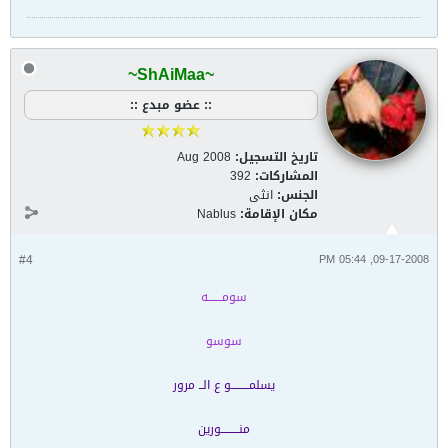
~ShAiMaa~
:: عضو مبدع ::
تاريخ التسجيل:
Aug 2008
المشاركات:
392
الجنس:
انثى
مكان الإقامة:
Nablus
#4
09-17-2008, 05:44 PM
سومـــــــه
سوسو
يسلمـــــــــو ع الــ مرور
منـــــــــورين