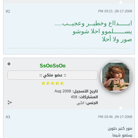
#2
09-17-2008, 03:21 PM
ابـــــدااع وخطيــر وعجيــب.....
يســــــلموو احلا شوشو
صور ولا أحلا
SsOoSsOo
:: عضو ملكي ::
تاريخ التسجيل:
Aug 2008
المشاركات:
458
الجنس:
انثى
#3
09-17-2008, 03:46 PM
صور كتير حلوين
يسلمو شيما