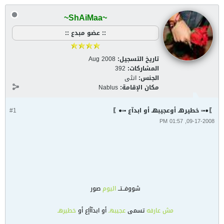
~ShAiMaa~
:: عضو مبدع ::
تاريخ التسجيل:
Aug 2008
المشاركات:
392
الجنس:
انثى
مكان الإقامة:
Nablus
〗●▪▫ خطيرهـ أوعجيبهـ أو ابدآع ▪▫●〗
#1
09-17-2008, 01:57 PM
شووفــتــ
اليوم
صور
مش عارفه
تسمى
عجيبهـ
أو ابدآأإع أو
خطيرهـ