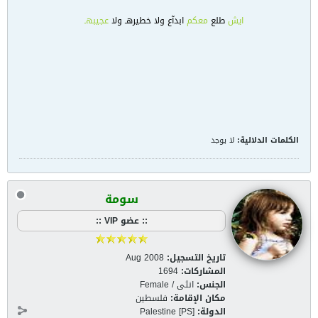
ايش
طلع
معكم
ابدآع ولا
خطيرهـ ولا
عجيبهـ
الكلمات الدلالية:
لا يوجد
سومة
:: عضو VIP ::
تاريخ التسجيل:
Aug 2008
المشاركات:
1694
الجنس:
انثى / Female
مكان الإقامة:
فلسطين
الدولة:
Palestine [PS]