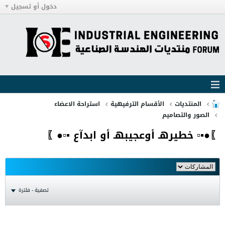
دخول أو تسجيل
المنتديات
الأقسام الترفيهية
استراحة الاعضاء
الصور والتصاميم
〗●▪▫ خطيرهـ أوعجيبهـ أو ابدآع ▪▫●〗
تصفية - فلترة