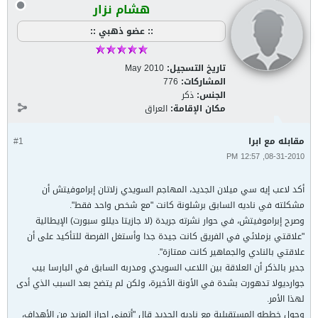
هشام نزار
:: عضو ذهبي ::
تاريخ التسجيل:
May 2010
المشاركات:
776
الجنس:
ذكر
مكان الإقامة:
العراق
مقابله مع ابرا
#1
08-31-2010, 12:57 PM
أكد لاعب إيه سي ميلان الجديد، المهاجم السويدي زلاتان إبراموفيتش أن
مشكلته في ناديه السابق برشلونة كانت "مع شخص واحد فقط".
وصرح إبراموفيتش، في حوار نشرته جريدة (لا جازيتا ديللو سبورت) الإيطالية
"علاقتي بزملائي في الفريق كانت جيدة جدا وأستغل الفرصة للتأكيد على أن
علاقتي بالنادي والجماهير كانت ممتازة".
جدير بالذكر أن العلاقة بين اللاعب السويدي ومدربه السابق في البارسا بيب
جوارديولا تدهورت بشدة في الأونة الأخيرة، ولكن لم يتضح بعد السبب الذي أدى
لهذا الأمر.
وحول خططه المستقبلية مع ناديه الجديد قال "أتمنى احراز المزيد من الأهداف،