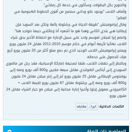
والتتويج بكل البطولات وسأكون في خدمة كل زملائي".
وأضاف اللاعب "بوجود باتو وداني سنصبح من أقوى الخطوط الهجومية في
العالم".
وقال إبراموفيتش "طريقة الحياة في برشلونة رائعة ولكن بعد السويد فإن
إيطاليا هي بلدي الثاني وهذا هو ما أشعره أنا وعائلتي حينما نتواجد هنا".
وانضم إبرا لميلان لموسم واحد على سبيل الإعارة مع احتفاظ الأخير بحق شراء
اللاعب نهائيا لأربعة أعوام في ختام موسم 2010-2011 مقابل 24 مليون يورو.
ويعتبر إبراموفيتش اللاعب الوحيد الذي تم دفع مبلغ أكثر من 20 مليون يورو أربع
مرات للحصول على خدماته.
وبالنظر إلى تنقلات اللاعب، طبقا لصحيفة (ماركا) الإسبانية، فقد رحل من مالموي
السويدي إلى أياكس الهولندي مقابل سبعة ملايين و800 ألف يورو ومنه إلى
يوفنتوس الإيطالي مقابل 25 مليون يورو ثم إلى إنتر ميلان مقابل 24 مليون
و800 ألف يورو ومنه إلى برشلونة مقابل 87 مليون يورو (قيمة اللاعب +
الكاميروني صمويل إيتو) وأخيرا إعارة مجانية إلى ميلان مع خيار الشراء مقابل 24
مليون يورو.
الكلمات الدلالية:
ابرا
,
مقابله
المواضيع ذات الصلة