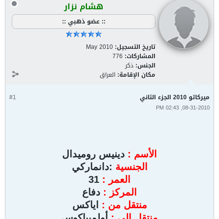
هشام نزار
:: عضو ذهبي ::
تاريخ التسجيل:
May 2010
المشاركات:
776
الجنس:
ذكر
مكان الإقامة:
العراق
ميركاتو 2010 الجزء الثاني
#1
08-31-2010, 02:43 PM
الأسم :
دينيس روميدال
الجنسية
:دانماركي
العمر :
31
المركز :
دفاع
منتقل من :
اياكس
منتقل إلى :
أولمبياكوس