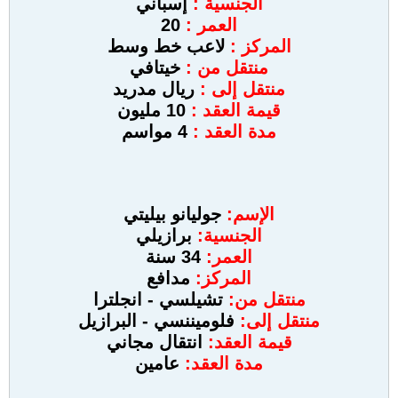
الجنسية :
إسباني
العمر :
20
المركز :
لاعب خط وسط
منتقل من :
خيتافي
منتقل إلى
:
ريال مدريد
قيمة العقد :
10 مليون
مدة العقد :
4 مواسم
الإسم:
جوليانو بيليتي
الجنسية:
برازيلي
العمر:
34 سنة
المركز:
مدافع
منتقل من:
تشيلسي - انجلترا
منتقل إلى:
فلوميننسي - البرازيل
قيمة العقد:
انتقال مجاني
مدة العقد:
عامين