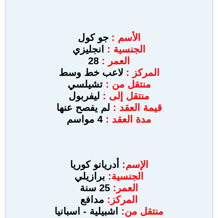
الأسم :
جو كول
الجنسية :
انجليزي
العمر :
28
المركز :
لاعب خط وسط
منتقل من :
تشيلسي
منتقل إلى :
ليفربول
قيمة العقد :
لم يفصح عنها
مدة العقد :
4 مواسم
الإسم:
أدريانو كوريا
الجنسية:
برازيلي
العمر:
25 سنة
المركز:
مدافع
منتقل من:
اشبيلية - اسبانيا