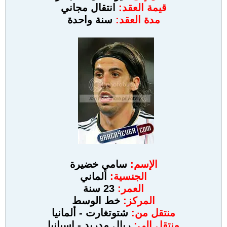
قيمة العقد:
انتقال مجاني
مدة العقد:
سنة واحدة
الإسم:
سامي خضيرة
الجنسية:
ألماني
العمر:
23 سنة
المركز:
خط الوسط
منتقل من:
شتوتغارت - ألمانيا
منتقل إلى:
ريال مدريد - اسبانيا