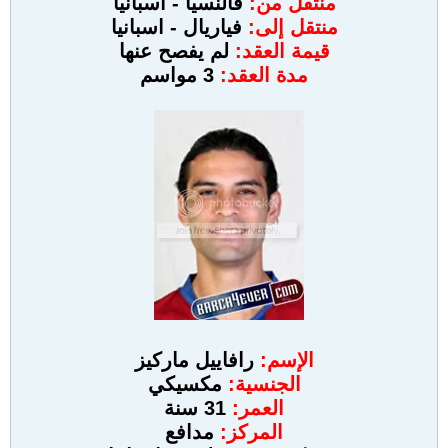
منتقل من:
فالنسيا - اسبانيا
منتقل إلى:
فياريال - اسبانيا
قيمة العقد:
لم يفصح عنها
مدة العقد:
3 مواسم
الإسم:
رافاييل ماركيز
الجنسية:
مكسيكي
العمر:
31 سنة
المركز:
مدافع