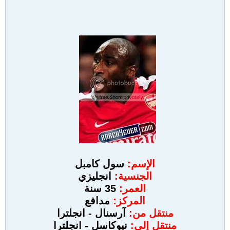
الإسم:
سول كامبل
الجنسية:
انجليزي
العمر:
35 سنة
المركز:
مدافع
منتقل من:
آرسنال - انجلترا
منتقل إلى:
نيوكاسل - انجلترا