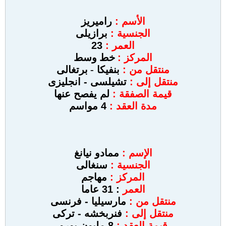
الأسم :
راميريز
الجنسية :
برازيلى
العمر :
23
المركز :
خط وسط
منتقل من :
بنفيكا
- برتغالى
منتقل إلى :
تشيلسى - انجليزى
قيمة الصفقة :
لم يفصح عنها
مدة العقد :
4 مواسم
الإسم :
ممادو نيانغ
الجنسية :
سنغالى
المركز :
مهاجم
العمر
: 31 عاما
منتقل من :
مارسيليا
- فرنسى
منتقل إلى :
فنربخشه
- تركى
قيمة العقد :
8 مليون يورو