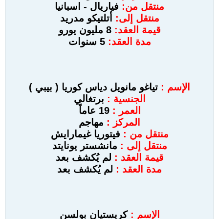
منتقل من:
فياريال - اسبانيا
منتقل إلى:
أتلتيكو مدريد
قيمة العقد:
8 مليون يورو
مدة العقد:
5 سنوات
الإسم :
تياغو مانويل دياس كوريا ( بيبي )
الجنسية :
برتغالي
العمر :
19 عاماً
المركز :
مهاجم
منتقل من :
فيتوريا غيمارايش
منتقل إلى :
مانشستر يونايتد
قيمة العقد :
لم يُكشف بعد
مدة العقد :
لم يُكشف بعد
الإسم :
كريستيان بولسن