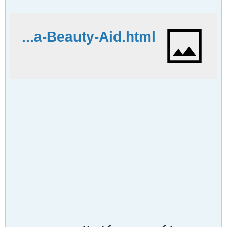
http://www.in-files.com/beauty-file/Benefit-From-Using-Milk-Externally-As-a-Beauty-Aid.html