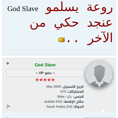
روعة يسلمو
God Slave
عنجد حكي من
الآخر ..
God Slave
:: عضو VIP ::
تاريخ التسجيل:
May 2008
المشاركات:
878
الجنس:
ذكر / Male
مكان الإقامة:
Jeddah-KSA
الدولة:
Saudi Arabia [SA]