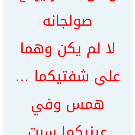
صولجانه
لا لم يكن وهما
على شفتيكما …
همس وفي
عينيكما سرت