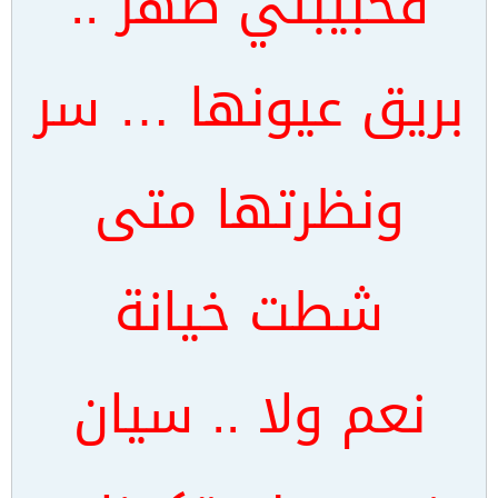
فحبيبتي طهر ..
بريق عيونها … سر
ونظرتها متى
شطت خيانة
نعم ولا .. سيان