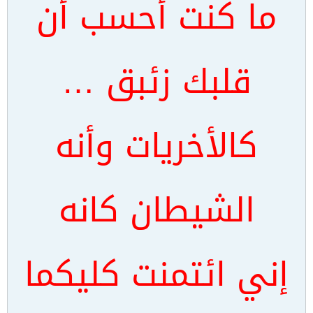
ما كنت أحسب أن
قلبك زئبق …
كالأخريات وأنه
الشيطان كانه
إني ائتمنت كليكما