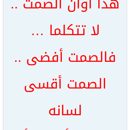
هذا أوان الصمت ..
لا تتكلما …
فالصمت أفضى ..
الصمت أقسى
لسانه