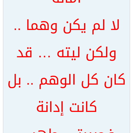
لا لم يكن وهما ..
ولكن ليته … قد
كان كل الوهم .. بل
كانت إدانة