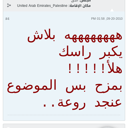
الجنس:
انثى
مكان الإقامة:
United Arab Emirates_Palestine
#4
09-20-2010, 01:58 PM
ههههههههه بلاش
يكبر راسك
هلأ!!!!!
بمزح بس الموضوع
عنجد روعة..