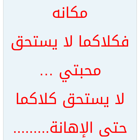
مكانه
فكلاكما لا يستحق
محبتي …
لا يستحق كلاكما
حتى الإهانة.........