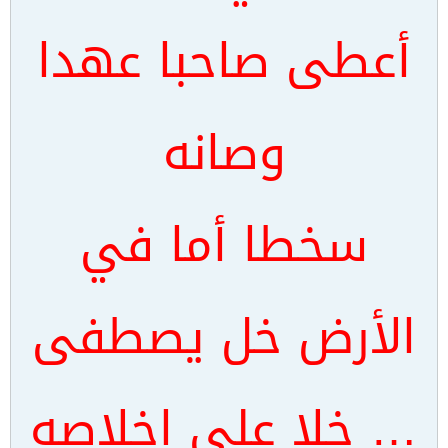
أعطى صاحبا عهدا
وصانه
سخطا أما في
الأرض خل يصطفى
… خلا على إخلاصه