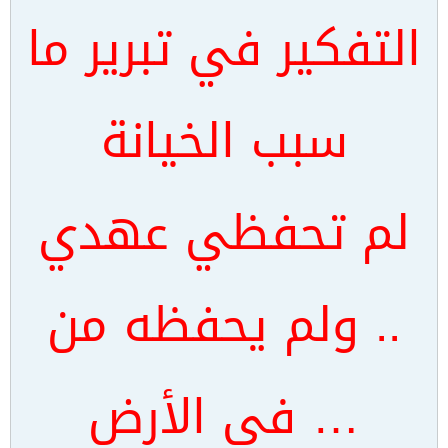
التفكير في تبرير ما
سبب الخيانة
لم تحفظي عهدي
.. ولم يحفظه من
… في الأرض