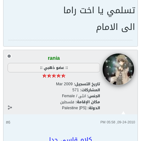
تسلمي يا اخت راما
الى الامام
rania
:: عضو ذهبي ::
تاريخ التسجيل:
Mar 2009
المشاركات:
571
الجنس:
انثى / Female
مكان الإقامة:
فلسطين
الدولة:
Palestine [PS]
#6
09-24-2010, 05:58 PM
كلام قاسي جدا