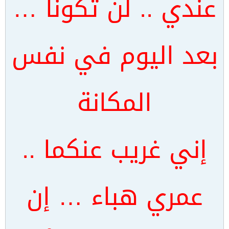
عندي .. لن تكونا …
بعد اليوم في نفس
المكانة
إني غريب عنكما ..
عمري هباء … إن