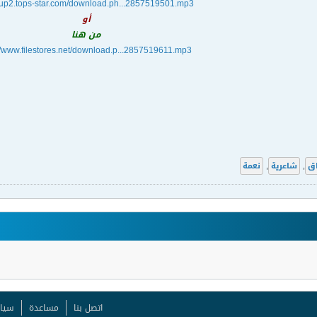
//up2.tops-star.com/download.ph...2857519501.mp3
أو
من هنا
://www.filestores.net/download.p...2857519611.mp3
ق
,
شاعرية
,
نعمة
اتصل بنا
مساعدة
سيا