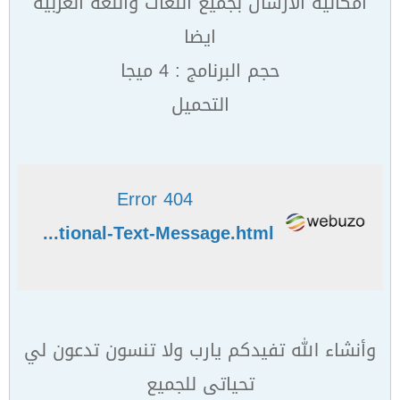
امكانية الارسال بجميع اللغات واللغة العربية
ايضا
حجم البرنامج : 4 ميجا
التحميل
404 Error
http://www.in-dailymotion.com/daily-sms-phones-mobiles/How-to-Send-an-International-Text-Message.html
وأنشاء الله تفيدكم يارب ولا تنسون تدعون لي
تحياتى للجميع