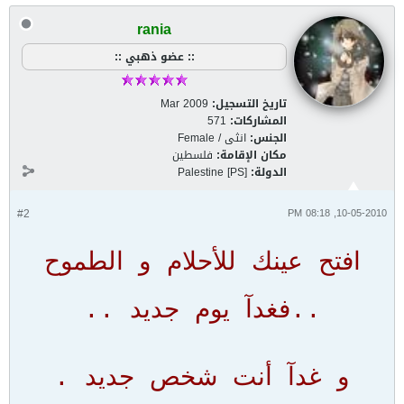
rania
:: عضو ذهبي ::
تاريخ التسجيل:
Mar 2009
المشاركات:
571
الجنس:
انثى / Female
مكان الإقامة:
فلسطين
الدولة:
Palestine [PS]
#2
10-05-2010, 08:18 PM
افتح عينك للأحلام و الطموح
..فغدآ يوم جديد ..
و غدآ أنت شخص جديد .