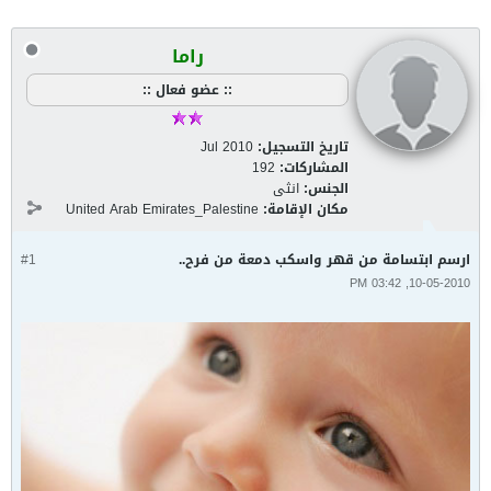
راما
:: عضو فعال ::
تاريخ التسجيل:
Jul 2010
المشاركات:
192
الجنس:
انثى
مكان الإقامة:
United Arab Emirates_Palestine
ارسم ابتسامة من قهر واسكب دمعة من فرح‎..
#1
10-05-2010, 03:42 PM