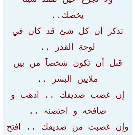
يخصك..
تذكر أن كل شئ قد كان في
لوحة القدر ..
قبل أن تكون شخصآ من بين
ملايين البشر ..
إن غضب صديقك .. اذهب و
صافحه و احتضنه ..
وإن غضبت من صديقك .. افتح