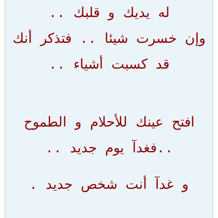
له يديك و قلبك ..
وإن خسرت شيئا .. فتذكر أنك
قد كسبت أشياء ..
افتح عينك للأحلام و الطموح
..فغدآ يوم جديد ..
و غدآ أنت شخص جديد .