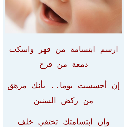
ارسم ابتسامة من قهر واسكب
دمعة من فرح
إن أحسست يوما.. بأنك مرهق
من ركض السنين
وإن ابتسامتك تختفي خلف