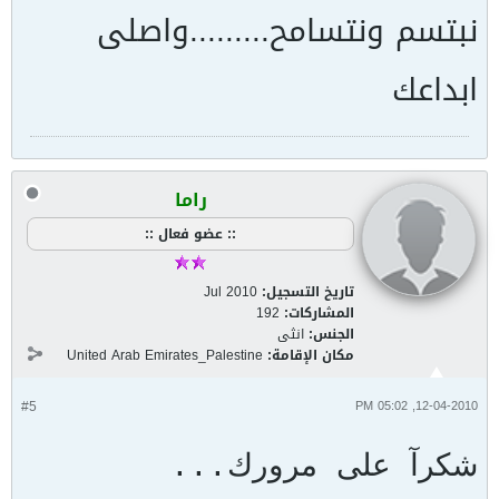
نبتسم ونتسامح.........واصلى
ابداعك
راما
:: عضو فعال ::
تاريخ التسجيل:
Jul 2010
المشاركات:
192
الجنس:
انثى
مكان الإقامة:
United Arab Emirates_Palestine
#5
12-04-2010, 05:02 PM
شكرآ على مرورك...