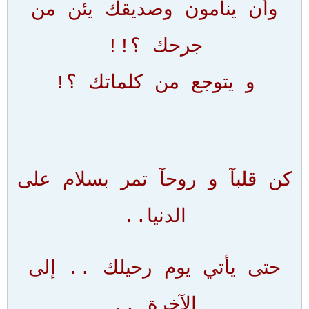
وأن ينامون وصديقك يئن من
جرحك ؟!!
و يتوجع من كلماتك ؟!
كن قلبآ و روحآ تمر بسلام على
الدنيا..
حتى يأتي يوم رحيلك .. إلى
الآخرة ..