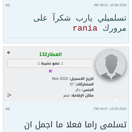
#3
10-06-2010, 09:24 AM
تسلميلي يارب شكرآ على
مرورك
rania
العطار132
:: عضو نشيط ::
تاريخ التسجيل:
Nov 2010
المشاركات:
57
الجنس:
ذكر
مكان الإقامة:
مصر
#4
12-03-2010, 04:47 PM
تسلمى راما فعلا ما اجمل ان