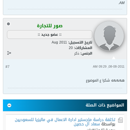
.
AM
صور للتجارة
:: عضو جديد ::
تاريخ التسجيل:
Aug 2011
المشاركات:
20
الجنس:
ذكر
#7
08-08-2011, 09:29 AM
ههههه شكرا ع الموضوع
المواضيع ذات الصلة
تكلفة دراسة ماجستير ادارة الاعمال في ماليزيا للسعوديين
بواسطة
سعاد آل حصين
ردود 0
65 مشاهدات