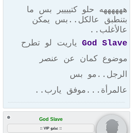
ههههههه حلو كتيييير بس ما
بتنطبق عالكل..بس يمكن
عالأغلب..
God Slave
ياريت لو تطرح
موضوع كمان عن عنصر
الرجل..مو بس
عالمرأة...موفق يارب..
God Slave
:: عضو VIP ::