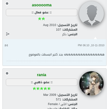
asooooma
:: عضو فعال ::
تاريخ التسجيل:
Aug 2010
المشاركات:
107
الجنس:
ذكر
#4
10-11-2010, 06:10 PM
ههههههههههههههههه بجد كتير انبسطت بالموضوع
rania
:: عضو ذهبي ::
تاريخ التسجيل:
Mar 2009
المشاركات:
571
الجنس:
انثى / Female
مكان الإقامة:
فلسطين