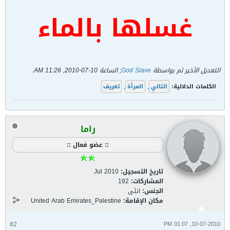
غسلها بالماء
التعديل الأخير تم بواسطة
God Slave
; الساعة
10-07-2010, 11:26 AM
.
الكلمات الدلالية:
التالي
,
المرأة
,
تعريف
راما
:: عضو فعال ::
تاريخ التسجيل:
Jul 2010
المشاركات:
192
الجنس:
انثى
مكان الإقامة:
United Arab Emirates_Palestine
#2
10-07-2010, 01:07 PM