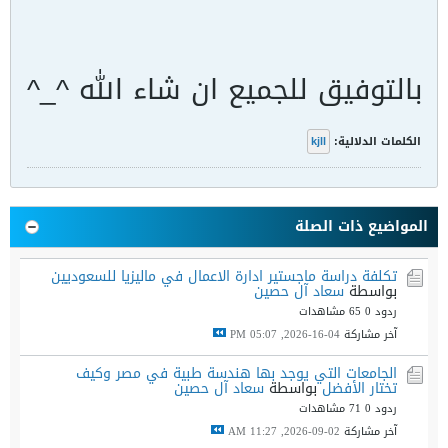
looking for. From
بالتوفيق للجميع ان شاء الله ^_^
general topics to
more of what you
الكلمات الدلالية:
kjll
would expect to find
المواضيع ذات الصلة
here, in-files.com
تكلفة دراسة ماجستير ادارة الاعمال في ماليزيا للسعوديين
بواسطة
سعاد آل حصين
has it all. We hope
ردود 0
65 مشاهدات
آخر مشاركة
04-16-2026, 05:07 PM
you find what you
الجامعات التي يوجد بها هندسة طبية في مصر وكيف
تختار الأفضل
بواسطة
سعاد آل حصين
are searching for!
ردود 0
71 مشاهدات
آخر مشاركة
02-09-2026, 11:27 AM