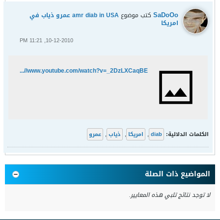
SaDoOo
كتب موضوع
amr diab in USA عمرو ذياب في
امريكا
10-12-2010, 11:21 PM
http://www.youtube.com/watch?v=_2DzLXCaqBE
الكلمات الدلالية:
diab
,
امريكا
,
ذياب
,
عمرو
المواضيع ذات الصلة
لا توجد نتائج تلبي هذه المعايير.