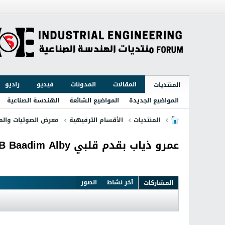
المقالات
المدونات
فيديو
راديو
المنتديات
المواضيع الجديدة
المواضيع الشائعة
الهندسة الصناعية
المنتديات
الأقسام الترفيهية
معرض الصوتيات والمر
عمرو ذياب بقدم قلبي AMR DIAB Baadim Alby
آخر نشاط
الصور
المشاركات