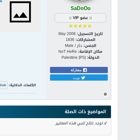
VA
SaDoOo
:: عضو VIP ::
تاريخ التسجيل:
May 2008
المشاركات:
1836
الجنس:
ذكر / Male
مكان الإقامة:
NoT HeRe
الدولة:
Palestine [PS]
مشاركة
تويت
الكلمات الدلالية:
diab
المواضيع ذات الصلة
لا توجد نتائج تلبي هذه المعايير.