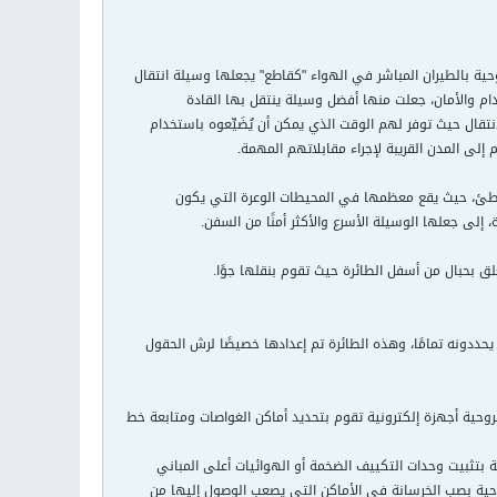
مروحية بالطيران المباشر في الهواء "كقاطع" يجعلها وسيلة انتقال
دام والأمان، جعلت منها أفضل وسيلة ينتقل بها القادة
نتقال حيث توفر لهم الوقت الذي يمكن أن يُضَيِّعوه باستخدام
إلى المدن القريبة لإجراء مقابلاتهم المهمة.
شواطئ، حيث يقع معظمها في المحيطات الوعرة التي يكون
إلى جعلها الوسيلة الأسرع والأكثر أمنًا من السفن.
علق بحبال من أسفل الطائرة حيث تقوم بنقلها جوًا.
حددونه تمامًا، وهذه الطائرة تم إعدادها خصيصًا لرش الحقول
روحية أجهزة إلكترونية تقوم بتحديد أماكن الغواصات ومتابعة خط
ة بتثبيت وحدات التكييف الضخمة أو الهوائيات أعلى المباني
روحية بصب الخرسانة في الأماكن التي يصعب الوصول إليها من