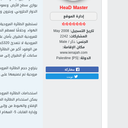
يوازي سطح الأرض. وعمومً
HeaD Master
الدوار الحلزوني، وبترون و
إدارة الموقع
تستطيع الطائرة المروحية 
الهواء. وخلافًا لمعظم الط
تاريخ التسجيل:
May 2008
المشاركات:
2242
للمروحية الطيران بأمان ع
الجنس:
ذكر / Male
الم
مكان الإقامة:
من الوقود أكبر من الطائر
www.ienajah.com
ساعات، أو الطيران إلى مسافة تزيد على 1,000كم،
الدولة:
Palestine [PS]
مشاركة
مروحية تم تصنيعها على الإطلاق، حيث تزن 28 طنًا متر
تويت
استخدامات الطائرة المروح
يمكن استخدام الطائرة الم
وإدارة الغابات 5- المهام العسكرية.