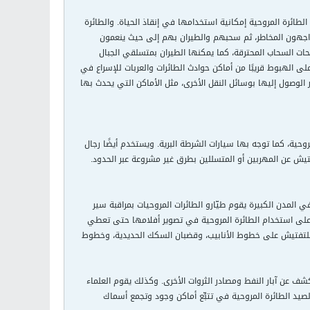
لطائرة المروحية إمكانية استخدامها في إنقاذ الحياة. والطائرة
يواجهون المخاطر، ثم سحبهم والطيران بهم إلى حيث ينعمون
اطحات السحاب المحترقة، كما يمكنها الطيران بمتسلقي الجبال
على الهبوط قريبًا من أماكن حوادث الطائرات والعربات للإسراع في
 الوصول إليها بوسائل النقل الأخرى، مثل الأماكن التي يحدث بها
وحية، كما توجه بها سيارات الشرطة البرية. ويستخدم أيضًا رجال
تيش عن المهربين أو المتسللين بطرق غير مشروعة عبر الحدود.
 المدن الكبيرة يقوم طيّارو الطائرات المروحيات بمراقبة سير
ًا على استخدام الطائرة المروحية في تصوير أفلامها حتى تعطي
 للتفتيش على خطوط الأنابيب، وقضبان السكك الحديدية، وخطوط
ف عن آبار النفط ومصادر الثروات الأخرى. وكذلك يقوم العلماء
صيد الطائرة المروحية في تتبِّع أماكن وجود وتجمع أسماك