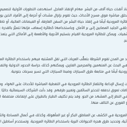
اذ أنقذت حياة آلاف من البشر. مهام الإنقاذ العاجل. استهدفت التطورات الأولية لتصميم ا
 تحلق مباشرة فوق مسرح الأحداث، حيث تقوم بإنزال مشدات أو أحزمة إلى الأفراد الذين 
ائرة المروحية أيضًا في إنقاذ حياة البشر من السفن الغارقة، أو الفيضانات العاتية، أو ن
لقي الجليد المصابين إلى بر الأمان. وباستخدامها كطائرة إسعاف، فإنها تتميَّز بالقدرة 
يات. ويمكن للطائرة المروحية القيام بتسليم الأدوية والأطعمة إلى الأماكن التي يتعذر
ر.
يد من المدن تقوم الشرطة بتعقُّب العربات التي تقل المشتبه فيهم باستخدام الطائرة المر
 في البحث عن المتهمين والمجرمين الفارين، ويمكنهم كذلك حراسة الحدود الدولية والتف
روحية أيضًا في متابعة طرق السيارات وضبط السيارات التي تسير بسرعات جنونية.
رسال الإذاعة والتلفاز الطائرة المروحية في التغطية المباشرة للأحداث على الهواء. وفي
تناقات تعوق تدفقه لتحذير السائقين وتغيير طرقهم. وقد دأبت الشركات السينمائية حالي
 النظر إلى المشهد من الجو. وقد يتم تكليف الطيار بالطيران على ارتفاعات منخفضة
غ الفوري عن التالف منها.
لمروحية في الكشف عن المناطق البكر أو غير المأهولة، وكذلك في أعمال المساحة والكش
ية، وتحديد طرق هجرة الحيوانات البرية باستخدام الطائرة المروحية. وتستخدم أساطيل ال