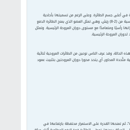
ثبتة في أعلى جسم الطائرة. وعلى الرغم من تسميتها بأحادية
المروحة، فإن هذا النوع من الطائرات يحمل مروحة أخرى صغيرة مثبتة على ذيل الطائرة. وتتكون مروحة الطائرة الرئيسية من (2-8) ريَش، وهي تمثل العضو الذي يمنح الطائرة الدفع
نب الذيل بحيث يكون مستوى دورانها رأسيًا ومتعامدًا مع مستوى دوران المروحة الرئيسية. وتمثل
لدوران المروحة الرئيسية.
ذه الحالة، وقد عرف الناس نوعين من الطائرات المروحية ثنائية
 متَّحدة المحاور، أي يتحد محورا دوران المروحتين بتثبيت عمود
ة"، ثم تمنحها القدرة على الاستمرار محتفظة بارتفاعها في