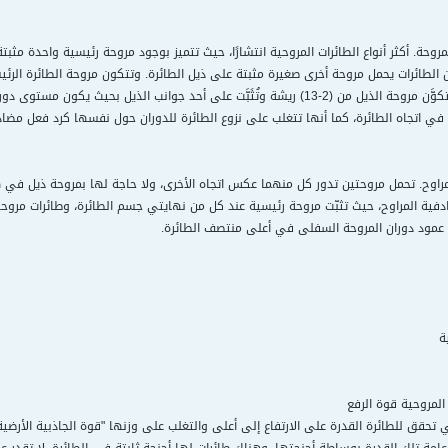
لمروحة. أكثر أنواع الطائرات المروحية انتشارًا، حيث تتميز بوجود مروحة رئيسية واحدة م
اللازم لرفعها جوًا، بينما تتكوَّن مروحة الذيل من (2-13) ريشة وتُثَبَّت على أحد جوا
في اتجاه الطائرة، كما أنها تتغلب على نزوع الطائرة للدوران حول نفسها كرد فعل مضاد 
المراوح. تحمل مروحتين تدور كل منهما عكس اتجاه الأخرى، ولا حاجة لها بمروحة ذيل في ه
ادفية المراوح، حيث تثبّت مروحة رئيسية عند كل من نهايتي جسم الطائرة، وطائرات مروحية
ل عمود دوران المروحة السفلى في أعلى منتصف الطائرة.
ة
المروحية قوة الرفع
 تحقق للطائرة القدرة على الارتفاع إلى أعلى والتغلب على وزنها "قوة الجاذبية الأرضي