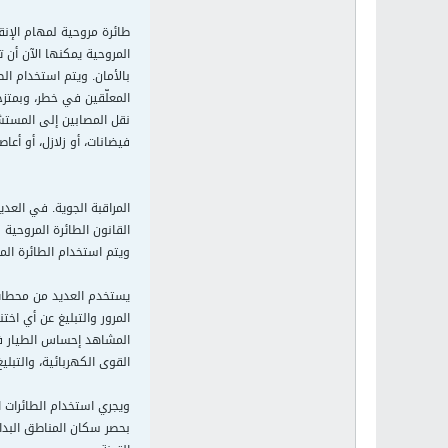
طائرة مروحية لمهام الإنق
المروحية يمكنها الآن أن
بالأمان. ويتم استخدام الط
المعلّقين في خطر، وبمتزح
نقل المصابين إلى المستشف
فيضانات، أو زلازل، أو أعاصي
المراقبة الجوية. في العد
القانون الطائرة المروحية
ويتم استخدام الطائرة الم
يستخدم العديد من محطات إ
المرور والتبليغ عن أي اخ
المشاهد إحساس الطيار في
القوى الكهربائية، والتبلي
ويجري استخدام الطائرات ا
بحصر سكان المناطق البدائ