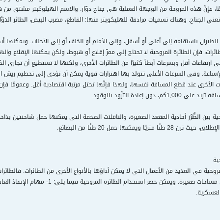
ا، فإنّ هذه المروحة من الوجهة العملية هي جناح دوّار. والاسم الهيلوكبتر مشتق من 
تعني الجناح. وهناك تسميات مرادفة للهليكوبتر منها: القاطع، مضرب البيض، الطائر الدوَّار
الطيران باستقامة إلى أعلى أو أسفل، وإلى الأمام أو الخلف أو إلى الأجناب. ويمكنها أ
ائرات، فإن الطائرة المروحية لا تحتاج إلى ممرّ إقلاع أو هبوط، ولكن يمكنها الإقلاع وال
لى ارتفاعات أقل وبسرعات أبطأ كثيرًا من الطائرات الأخرى، ولكنها لا تستطيع أن تجاري
روحية لا تتعدىّ 320كم/ساعة. وفي السرعات الأعلى تتولد بها اهتزازات قوية يمكن أن تؤدي إلى تحطي
ات الأخرى عند قطع المسافة نفسها، ولهذا فإنّها تحتل مرتبة اقتصادية أقل. وعمومًا فإن
 دون إعادة التزّود بالوقود.
يًا ويمكنها حمل 20 طنًا من البضائع.
ية
روحية في العديد من الأعمال التي لا يمكن أداؤها بالأنواع الأخرى من الطائرات. فالطائ