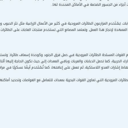
 أجزاء من الجسور الضخمة في الأماكن المحددة لها.
لغابات. يَسْتَخدم المزارعون الطائرات المروحية في كثير من الأعمال الزراعية مثل نثر ال
 الممهدة لإنجاز هذا العمل. وتعتمد المصانع التي تستخدم منتجات الغابات على الطائر
 القوات المسلحة الطائرات المروحية في حمل فرق الجنود وكوحدة إسعاف طائرة. وتستخد
ك الحربية، كما تحمل الدبابات والعربات وباقي المعدات إلى حيث تكون الحاجة إليها أثناء 
قاط إشارات العدو اللاسلكية، ثم تعمل على إعاقتها، كما تُسْتَخدم أيضًا عسكريًا في مر
ئرات المروحية التي تعاون القوات البحرية بمعدات للتعامل مع الغواصات وتحديد أماكنها م