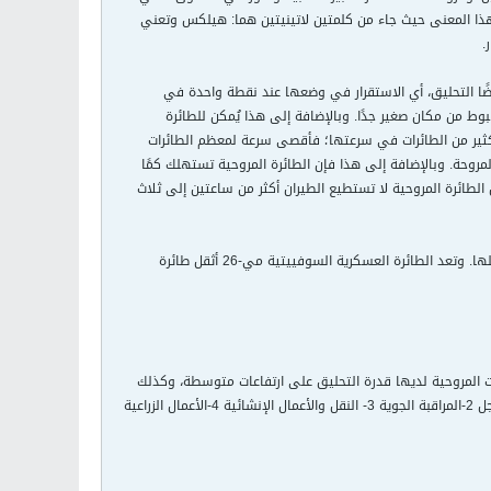
هذا المعنى حيث جاء من كلمتين لاتينيتين هما: هيلكس وتعني
.
يضًا التحليق، أي الاستقرار في وضعها عند نقطة واحدة في
هبوط من مكان صغير جدًا. وبالإضافة إلى هذا يُمكن للطائرة
 الكثير من الطائرات في سرعتها؛ فأقصى سرعة لمعظم الطائرات
م ريش المروحة. وبالإضافة إلى هذا فإن الطائرة المروحية تستهلك كمًا
 الطائرة المروحية لا تستطيع الطيران أكثر من ساعتين إلى ثلاث
يتراوح حجم الطائرة المروحية بين الطُّرُز أحادية المقعد الصغيرة، والناقلات الضخمة التي يمكنها حمل شاحنتين بداخلها. وتعد الطائرة العسكرية السوفييتية مي-26 أثقل طائرة
رات المروحية لديها قدرة التحليق على ارتفاعات متوسطة، وكذلك
الإقلاع والهبوط من وإلى مساحات صغيرة. ويمكن حصر استخدام الطائرة المروحية فيما يلي: 1- مهام الإنقاذ العاجل 2-المراقبة الجوية 3- النقل والأعمال الإنشائية 4-الأعمال الزراعية