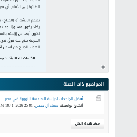
الهواء. وتتحقق للطائرات 
الطائرة إلى الأمام، أي مع
تصمم الريشة أو (الجناح) ب
يكاد يكون مستويًا. وعندم
تكون أبعد من إزاحته بال
السرعة ينتج عنه فرقٌ في
الهواء للجناح من أسفل أك
الكلمات الدلالية:
لا يوج
المواضيع ذات الصلة
أفضل الجامعات لدراسة الهندسة النووية في مصر
أنشئ بواسطة
سعاد آل حصين
,
01-25-2026, 10:41 AM
مشاهدة الكل