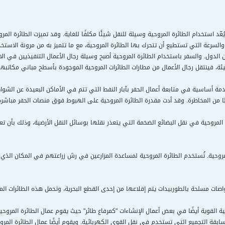
 يُعّد استخدام الطائرة المروحية وسيلة للنقل شيئًا مكلفًا للغاية. وقد تميزت الطائرة ال
السرعة التي تستطيع أن تتحرك بها الطائرة المروحية، مع ما تتميز به من مرونة الاستخ
 الدول. والسفر باستخدام الطائرة المروحية أصبح وسيلة رجال الأعمال التنفيذيين في الا
يئة، فينتقل رجال الأعمال من مطارات الطائرات المروحية الموجودة بأسطح مباني مكاتبهم 
خدمة أساسية في متابعة أعمال الحفر بآبار النفط التي تتم في الأماكن البعيدة عن ال
 من المخاطرة. وقد أدت مقدرة الطائرة المروحية على الهبوط فوق منصات الحفر مباشرة، 
ة المروحية في نقل البضائع الضخمة التي يتعذر نقلها بوسائل النقل الأرضية، وذلك بأن ت
روحية. تُستخدم الطائرة المروحية لمساعدة المزارعين في رش زراعتهم في المكان الذي ي
صات مسلحة بالطوربيدات يتم إقلاعها من إحدى القطع البحرية، وتحمل هذه الطائرات الم
ية القوية أيضًا في بعض أعمال الإنشاءات "كمرفاع طائر" حيث يقوم عمال الطائرة المروحي
سابقة التجميع التي تستخدم في نقل القوى الكهربائية. ويقوم أيضًا عمال الطائرة الم