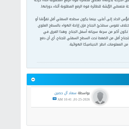
لى الحركة بدونها، تعطي للطائرة قوة الرفع المطلوبة أثناء حركة
 فتعطي الرِّيَشة للطائرة قوة الرفع المطلوبة أثناء دورانها.
قوُّس الحاد إلى أعلى، بينما يكون سطحه السفلي أقل تقوُّسًا أو
اختلاف تقوس سطحَيْ الجناح فإن إزاحة الهواء بالسطح العلوي
تكون أكبر من سرعة سريانه أسفل الجناح. وهذا الفرق في
للجناح أقل من الضغط تحت السطح السفلي للجناح، أي أن دفع
المعلومات، انظر: الديناميكا الهوائية.
بواسطة
سعاد آل حصين
01-25-2026, 10:41 AM