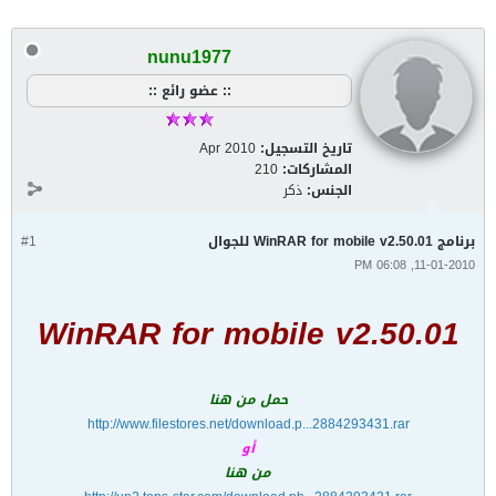
nunu1977
:: عضو رائع ::
تاريخ التسجيل:
Apr 2010
المشاركات:
210
الجنس:
ذكر
برنامج WinRAR for mobile v2.50.01 للجوال
#1
11-01-2010, 06:08 PM
WinRAR for mobile v2.50.01
حمل من هنا
http://www.filestores.net/download.p...2884293431.rar
أو
من هنا