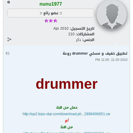
nunu1977
:: عضو رائع ::
تاريخ التسجيل:
Apr 2010
المشاركات:
210
الجنس:
ذكر
تطبيق خفيف و مسلي drummer روعة
#1
11-20-2010, 11:09 PM
drummer
حمل من هنا
http://up2.tops-star.com/download.ph...2898406851.rar
أو
من هنا