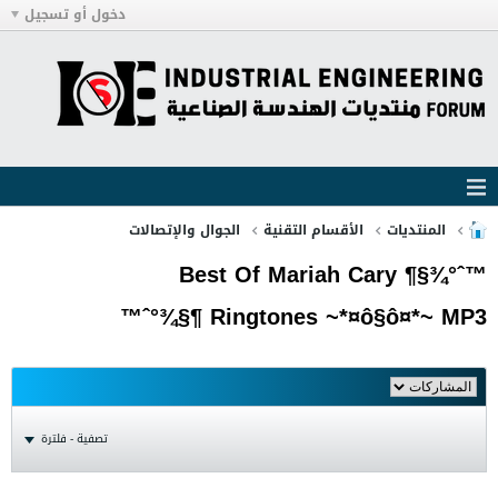
دخول أو تسجيل
المنتديات
الأقسام التقنية
الجوال والإتصالات
™ˆ°¾§¶ Best Of Mariah Cary
Ringtones ~*¤ô§ô¤*~ MP3 ¶§¾°ˆ™
تصفية - فلترة