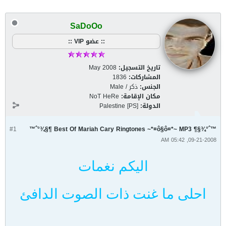
SaDoOo
:: عضو VIP ::
تاريخ التسجيل:
May 2008
المشاركات:
1836
الجنس:
ذكر / Male
مكان الإقامة:
NoT HeRe
الدولة:
Palestine [PS]
#1
™ˆ°¾§¶ Best Of Mariah Cary Ringtones ~*¤ô§ô¤*~ MP3 ¶§¾°ˆ™
09-21-2008, 05:42 AM
اليكم نغمات
احلى ما غنت ذات الصوت الدافئ